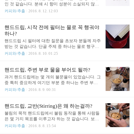
ideos/1781968578752748/ 김승완https://www.facebook.
인 것 같습니다. 분쇄 시 향미 성분이 소실되지 않으
com/2015wcck/videos/17820085..
면서도 가능한 균일한 분포로 커피 입자를 분쇄하기
커피와/추출
2016. 8. 12. 12:03
위해 바리스타들은 좋은 그라인더를 찾기 원해왔습
니다. 우리는 '균일함이란 무엇인가?'라는 질문을 던
져야 하는데요. '커피 원두 입자 크기가 비슷한 크기
핸드드립, 시작 전에 필터는 물로 꼭 행궈야
면 되는 거 아닌가?'라는 질문 정도로는 이 문제의 중
하나?
심에 다가서기 어렵습니다. 분쇄도라는 것은 사실 어
핸드드립 시 필터에 대한 질문을 초보자 분들께 자주
려운 개념이어서 단지 크냐, 작냐로 표현하기 어렵습
받는 것 같습니다. 단골 주제 중 하나는 물로 행구는
니다. 왜냐하면 분쇄 시 입자들은 다양한 형태와 크
것 즉, 린싱(rinsing)에 대한 부분인데요. 오늘은 필터
커피와/추출
2016. 8. 10. 01:25
기로 나뉘기 때문입니다. 분쇄도는 칼날 사이의 간극
이야기를 해보려고 합니다. 핸드드립에 사용하는 필
차가 만들어내는 입도 분포의 차이라고 할 수 있을
터는 드리퍼의 제조사 별로 서로 다른 크기와 형태,
것 같은데요. 간극 차를 줄일 수록 같은 질량의 원두
재질로 만들어져 있습니다. 1-2인분을 위한 소형 드
핸드드립, 주변 부로 물을 부어도 될까?
를 분쇄 했을 때 평균 표면적이 증가하게 됩니다. 입..
리퍼에 사용하는 필터도 이에 따라서 중량도 다르고
과거 핸드드립에는 몇 개의 불문율이 있었습니다. 그
두께도 달라서, 물 빠짐 속도 역시 필터에 의해 일부
중 특히 중요하게 여기던 부분 중 하나는 주변 부로
좌우될 수 있는 것 같습니다. 필터에는 크게 두가지
물을 붓지 않는 것이었을 거라고 생각합니다. 분쇄
커피와/추출
2016. 8. 9. 00:31
종류가 있다표백의 여부가 가장 시각적으로 두드러
커피 없이 필터에 물을 부으면, 물은 빠르게 필터를
지는 차이인데요. 우리가 자주 접하는 흰 색 필터는
투과해서 서버로 이동하게 됩니다. 그렇기 때문에 핸
표백을 한 것입니다. 과거, 표백에 염소계의 화학 약
드드립에서도 주변 부에 물을 부으면 커피층을 통과
핸드드립, 교반(Stirring)은 왜 하는걸까?
품을 사용했기 때문에 비표백 필터(황색)를 선호하는
하지 않는 물이 필터를 곧장 투과해서 서버로 이동할
불림의 목적 핸드드립에서 불림 동작을 통해 사람들
분들이 많았는데요. 이 때문에 흰 ..
거라고 쉽게 짐작합니다. 평소 TDS 1.27-1.30% 농도
은 몇 가지 목표를 이루고자 하는 것 같습니다. 보편
의 커피를 추출하던 레시피와 분쇄도를 이용해서 다
적인 설명은 다음과 같은 내용을 포함하는 편입니다.
커피와/추출
2016. 8. 8. 15:54
음과 같이 추출을 진행해봤습니다. 14g의 커피를 45g
1) 디게싱 : 원두에 미리 불을 붓고 시간을 주어서 가
의 물로 45초 동안 불림을 진행했고, 그 뒤에 1회에