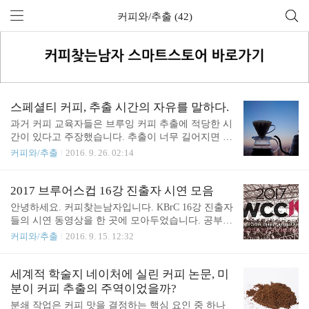
커피와/추출 (42)
스페셜티 커피, 추출 시간의 자유를 말하다.
과거 커피 교육자들은 브루잉 커피 추출에 적당한 시
간이 있다고 주장했습니다. 추출이 너무 길어지면 과
다 추출이 일어날 수 있고, 잡미가 느껴진다는 이야
커피와/추출
2016. 9. 26. 02:14
기들을 해왔는데요. 사실 정말 그런건지는 잘 모르겠
습니다. 이 글은 추출의 이론을 제시하는 것에 목적
이 있지 않고, 다양한 생각을 공유하는데 목적이 있
2017 브루어스컵 16강 진출자 시연 모음
습니다. 따라서 제 생각에 대해서 자유로이 여러분의
안녕하세요. 커피찾는남자입니다. KBrC 16강 진출자
다른 의견을 남겨주시는 것을 환영합니다. :D 에스프
들의 시연 동영상을 한 곳에 모아두었습니다. 공부를
레소에서의 추출 시간 에스프레소 추출에 있어서 우
위해 해당 영상을 보기 원하시는 분들께 도움이 되었
커피와/추출
2016. 9. 15. 12:32
리는 추출 시간에 대해 이상적인 시간을 적절한 폭으
으면 합니다. 김민석https://www.facebook.com/2015wc
로 교육해온 것 같습니다. 그 폭은 아무리 넓히거나
ck/videos/1781597852123154/ 김민중https://www.faceb
좁혀도 15초 보다는 길고 50초보다는 짧은 시간일텐
ook.com/choi.andrea.3/posts/1342737295755415 김상기
세계적 학술지 네이처에 실린 커피 논문, 미
데요. 간혹 아주 실험적으로 2분 여 동안 에스프레소
https://www.facebook.com/2015wcck/videos/178198257
분이 커피 추출의 주역이었을까?
추출을 시도하는 경우가 있기는 하지만 아무래도 상
5418015/ 김상혁https://www.facebook.com/2015wcck/v
분쇄 작업은 커피 맛을 결정하는 핵심 요인 중 하나
업적..