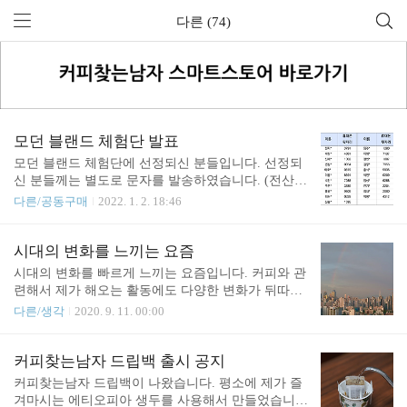
다른 (74)
모던 블랜드 체험단 발표
모던 블랜드 체험단에 선정되신 분들입니다. 선정되
신 분들께는 별도로 문자를 발송하였습니다. (전산상
의 이유로 문자가 전송되지 않는 경우가 있을 수 있
다른/공동구매
2022. 1. 2. 18:46
습니다.) 선정되신 분은 제품을 받으신 1개월 내에 후
기를 2회차 이상 자유롭게 작성해주시면 됩니다. 인
스타그램 등 태그가 가능한 소셜 미디에서는 커피찾
시대의 변화를 느끼는 요즘
는남자를 태그해주시면 되고, 블로그 등에 후기를 남
시대의 변화를 빠르게 느끼는 요즘입니다. 커피와 관
기실 때에는 아래 이메일 주소로 포스팅 주소를 남겨
련해서 제가 해오는 활동에도 다양한 변화가 뒤따릅
주시면 됩니다. e-mail : coffeexplorer@gmail.com (e스
니다. 정보를 습득하는 플랫폼이 유튜브로 변화하면
다른/생각
2020. 9. 11. 00:00
펠 갯수에 유의) 신청해주신 모든 분께 감사드립니
서 어떤 면에서는 원하는 정보에 대한 습득에 유리해
다. ✲ 체험단 안내 커피찾는남자의 에스프레소 블랜
진 부분은 있는 것 같습니다. 물론 저는 오프라인/대
드 모던을 체험하고 리뷰를 남겨주실 분을 모집합니
면 교육에서의 장점은 여전하다고 생각합니다. 다만
커피찾는남자 드립백 출시 공지
다. 모던 블랜드를 이용해서 에스프레소 머신 혹은
젊은이들이 원하는 수준까지의 교육은 유튜브로 상
커피찾는남자 드립백이 나왔습니다. 평소에 제가 즐
에스프레소와 유사한 고농도의 커피를..
당 부분 대체가 되는 것 같습니다. 전통적인 형태의
겨마시는 에티오피아 생두를 사용해서 만들었습니