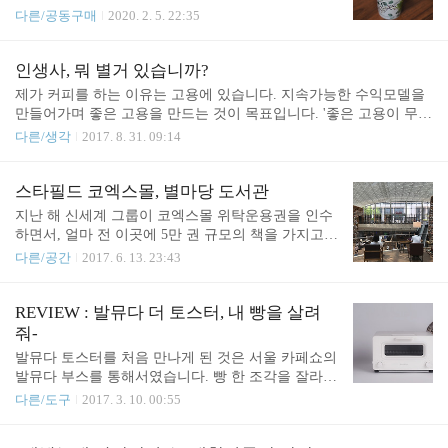
교육들은 1-2년 전부터 확연한 쇠퇴를 겪는다는 생각
다. 기성 드립백 대부분은 10g 정도의 원두가 담겨있
다른/공동구매
2020. 2. 5. 22:35
을 하고 있었습니다. 자격증 발급이나 나이가 지긋한
지만 이 드립백에는 넣을 수 있는 최대량인 14g의 원
분을 대상으로 교육을 하는 분이시라면 아직은 공감
두를 담았습니다. 아직 대량 생산이 아니다 보니, 세
하지 못하실지도 모르겠습니다. 요즘을 노 컨텍트 시
련된 패키지를 갖추지는 못했지만 커피를 좋아하는
인생사, 뭐 별거 있습니까?
대라고들 하죠.(언택트는 콩글리쉬-) 비대면이 강화
분이라면 만족스럽게 드실 수 있는 커피일 거라고 생
제가 커피를 하는 이유는 고용에 있습니다. 지속가능한 수익모델을
되다 보니 이런 현상은 더욱 심해진 것 같습니다. 대
각합니다. 감사합니다. 원산지 : 에티오피아 구지 부
만들어가며 좋은 고용을 만드는 것이 목표입니다. '좋은 고용이 무엇
면 교육의 ..
쿠 세이사 G1 (GUJI BUKU SAYISA) 가공 : 자연건조
이냐?' 물으신다면 그에 대한 대답은 아직 완전하게 준비하지는 못
다른/생각
2017. 8. 31. 09:14
(Natural) 품종 : 에티오피아 토착종 재배고도 : 1,950~
했습니다. 쉽지 않은 질문이고, 계속해서 답이 변화해야 하는 성질의
2,050m 테이스팅 노트 : 블루베리, 블랙베리, 비정제
질문이기 때문입니다. 한 때 거창한 숫자들로 인생의 목표를 설정했
당 https://smartstore.naver.com/coffeexplorer/products/4
던 때가 있습니다. 커피를 통한 고용을 지나, 인생 마지막 목표는 식
스타필드 코엑스몰, 별마당 도서관
811749429 에..
량 비즈니스였는데요. 언젠가 1억 명을 먹여 살리는 일을 하겠다며
지난 해 신세계 그룹이 코엑스몰 위탁운용권을 인수
거창한 꿈을 꾸던 때도 있었습니다. 살다보니 인생이란 것이 참 덧없
하면서, 얼마 전 이곳에 5만 권 규모의 책을 가지고
이 흘러가고 변해가더군요. 자신의 건강, 가족의 건강 문제가 닥치면
있는 별마당 도서관을 오픈 했습니다. 대형 쇼핑몰에
다른/공간
2017. 6. 13. 23:43
원대했던 비전은 간데 없고, 한 순간에 인생이 변하는 것을 보게 됩
처음으로 만들어진 열린 도서관이라는 것과 화려한
니다. 저 먼 곳의 지향점을 설정하는 것도 나쁜 ..
공간 때문에 개점 초기부터 많은 주목을 받았는데요.
커피찾는남자 에디터로 오늘 코엑스에 다녀왔습니
REVIEW : 발뮤다 더 토스터, 내 빵을 살려
다. 사진으로 잠시 공간을 함께 보겠습니다. 한 쪽에
줘-
있는 스피커는 트위터(고음을 재생하는 스피커 유닛)
발뮤다 토스터를 처음 만나게 된 것은 서울 카페쇼의
이 고장난 채로 귀에 거슬리는 소리를 만들어내고 있
발뮤다 부스를 통해서였습니다. 빵 한 조각을 잘라서
었습니다. 공간을 둘러보면서 웅장한 규모는 매우 인
지나가는 사람들에게 시음을 진행하고 있었는데요.
다른/도구
2017. 3. 10. 00:55
상적이었습니다. 많은 사람이 공간을 구경하기 위해
'맛만 보면 사람들도 충분히 제품의 진가를 알아 볼
한 번쯤은 들를 수도 있을 것 같습니다. 하지만 한편
것이다-'라는 생각이었던 것인지, 자세한 제품의 설
으로는 겉만 화려할 뿐 공간에서 열린 도서관으로서