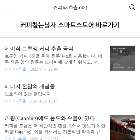
커피와/추출 (42)
베이직 브루잉 커피 추출 공식
브루잉 커피 1잔을 위해 원두 14g을 사용합니다. 너
무 적은 양의 원두는 드리퍼에 낮게 채워지고, 너무
많은 원두를 이용하면 카페인에 민감한 사람이 부담
커피와/추출
2023. 4. 7. 21:00
스러울 수 있습니다. 추출 중에도 수온이 많이 떨어
지지 않는 전기 주전자를 이용해서 93℃의 물 220g(or
225g) 정도를 부을 겁니다. 물을 붓는 횟수는 총 4회.
에너지 전달의 개념들
시작-30초-1분10초-1분40초 등 각 시간대에 40-70-60
보호되어 있는 글입니다.
-50g의 물을 붓습니다. 최초의 추출수는 많이 부어도
커피와/추출
2020. 4. 29. 15:27
가스로 인해 원두 안에 스며들기 어려우니 적은 양을
붓고, 후반부는 커피 가용성분이 줄어들었기 때문에
점점 적은 양의 물을 붓습니다. 그러다 보니 두 번째
커핑(Cupping)에도 농도와 수율이 있다
에 붓는 물이 가장 많습니다. 이전 회차에 부은 대부
커피를 조금은 더 객관적인 환경 속에서 맛보기 위한
분의 물이 빠져나간 때에 다음 물을 붓습니다. 많은
커핑(Cupping), 이를 위해서는 기본적인 약속과 규정
양의 물이..
이 있습니다. SCA 홈페이지를 살펴보면 물과 원두의
커피와/추출
2020. 4. 2. 02:21