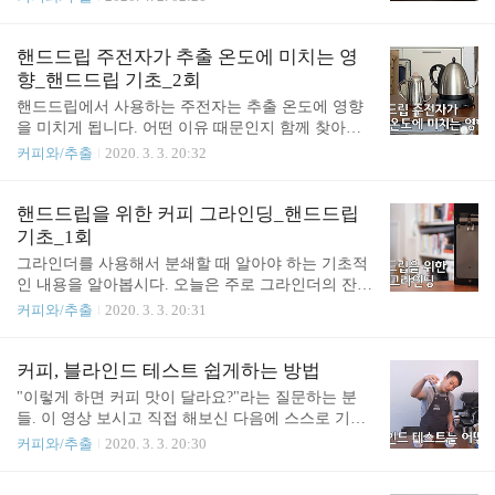
비율에서부터 커핑하는 공간의 크기에 이르기까지
상당히 구체적인 부분에 대한 가이드가 있습니다. 여
기에는 직접적인 커피 추출에 관여하는 조건에는 물
핸드드립 주전자가 추출 온도에 미치는 영
과 원두의 비율, 커핑 용기의 규격, 추출수의 수질과
향_핸드드립 기초_2회
수온, 분쇄도, 로스팅 등이 있죠. 커핑에서의 온도 그
핸드드립에서 사용하는 주전자는 추출 온도에 영향
리고 커핑볼 높은 온도의 물을 부어서 긴 시간을 추
을 미치게 됩니다. 어떤 이유 때문인지 함께 찾아볼
출하지만, 긴 추출 시간을 탓하며 커피 맛이 쓰다고
까요? https://youtu.be/qjs6tYki8Rk
커피와/추출
2020. 3. 3. 20:32
하지는 않죠. 바로 여기에는 커핑볼의 재질과 두께가
만들어내는 비밀이 숨어있습니다. 실온의 커핑볼에
원두를 담고 뜨거운 물을 부으면, 커핑 용기 안에 담
핸드드립을 위한 커피 그라인딩_핸드드립
긴 현탁액은 짧은 시간 동안 높은 온도를 유..
기초_1회
그라인더를 사용해서 분쇄할 때 알아야 하는 기초적
인 내용을 알아봅시다. 오늘은 주로 그라인더의 잔량
에 관련한 이야기입니다. https://youtu.be/OxX4ZPZifl
커피와/추출
2020. 3. 3. 20:31
s
커피, 블라인드 테스트 쉽게하는 방법
"이렇게 하면 커피 맛이 달라요?"라는 질문하는 분
들. 이 영상 보시고 직접 해보신 다음에 스스로 기준
을 세워보시면 어떨까요? https://youtu.be/r7ex_KAKJv
커피와/추출
2020. 3. 3. 20:30
4