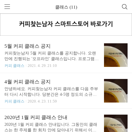
클래스 (11)
5월 커피 클래스 공지
커피찾는남자 5월 커피 클래스를 공지합니다. 오랜
만에 진행되는 '오프라인' 클래스입니다. 프로그램을
개편해서 브루잉, 에스프레소, 로스팅 클래스에서 실
커피 클래스
2021. 4. 29. 21:10
제로 커피를 추출하거나 로스팅하는 시간을 가지려
고 합니다. 그 외 현장에서 로스팅부터 커피 추출까
지를 모두 통합적으로 다루는 커피 디렉팅 클래스가
4월 커피 클래스 공지
새롭게 시작합니다. 그 외의 교육은 예약을 통해 맞
안녕하세요. 커피찾는남자 커피 클래스를 다음 주부
춤식으로 진행하고 있으니, 하단의 연락처를 통해서
터 다시 시작합니다. 당분간은 4-5명 정도의 소규모
문의해주시면 됩니다. 1. 브루잉 베이직스 (Brewing
로 클래스를 여러 차례(격주 or 매주) 진행할 예정입
커피 클래스
2020. 4. 23. 11:59
Basics) 브루잉 베이직스 클래스는 핸드드립 및 커피
니다. 베이직스는 실습이 없는 이론 중심의 클래스입
추출에 대한 이론을 이해하는 시간입니다. 커피를 이
니다. 실습 등 추가적인 교육은 추후에 예약를 통해
론적/체계적으로 배우기 원하시는 분을 위한 자리입
진행하고 있습니다. 아래 내용 참고해서 신청하시면
2020년 1월 커피 클래스 안내
니다. 완전히 초보에게 맞춰 있는 수업이 아니라, 현
됩니다. 감사합니다. *코로나 관련 증상이 없으시면
2020년 1월 커피 클래스 안내입니다. 그동안의 클래
업에 종사하는 경력있는 바리스타에 맞춰져 있다고
거주하시는 지역과 무관하게 참여 신청을 하실 수 있
스는 한 주제를 한 회차 안에 담아내기 위해서 이론
..