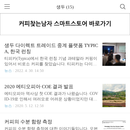
생두 (15)
생두 다이렉트 트레이드 중계 플랫폼 TYPIC
A, 한국 런칭
티피카(Typica)에서 한국 런칭 기념 과테말라 커핑이
있어서 비로소 커피를 찾았습니다. 티피카는 다이렉
트 트레이드를 중계하는 플랫폼입니다. 현재는 일본
뉴스
2022. 4. 30. 14:50
과 대만 그리고 한국에서 서비스를 진행하고 있습니
다. 샘플은 일본에서 로스팅하고 신청한 로스터리로
국제 배송을 해서 맛을 보고, 온라인으로 주문하는
2020 에티오피아 COE 결과 발표
방식을 취하고 있습니다. 향후에는 성수동에 오피스
에티오피아 역사상 첫 COE 결과가 나왔습니다. COV
를 열고 한국에서 로스팅을 하려는 계획을 가지고 있
ID-19로 인해서 여러모로 어려운 상황이었지만 대안
는 것 같습니다. 저도 몇 차례 티피카를 통해서 에티
을 찾아가며 진행된 C.O.E였습니다. 1위는 Niguse Ge
뉴스
2020. 5. 12. 12:58
오피아, 케냐, 탄자니아, 예멘 등의 샘플을 받아서 테
meda Mude, Sidama Bura Natural 입니다. 점수는 91.0
이스팅했었는데요. 만족스러운 샘플을 봤지만 구매
4, Unknown Variety 입니다. 지난 번에 Top40를 기준
결정을 못 했던 적도 있고, 기대에 비해 퀄리티가 마
으로 이미 말씀드리긴 했지만, 1위를 포함해서 전체
커피의 수분 함량 측정
음에 들지 않거나, 퀄리티는 마음에 드는데 가격이
적으로 내추럴 프로세스가 우세한 결과를 얻었습니
커피의 수분 함량 측정에 대한 이야기들입니다. 오븐