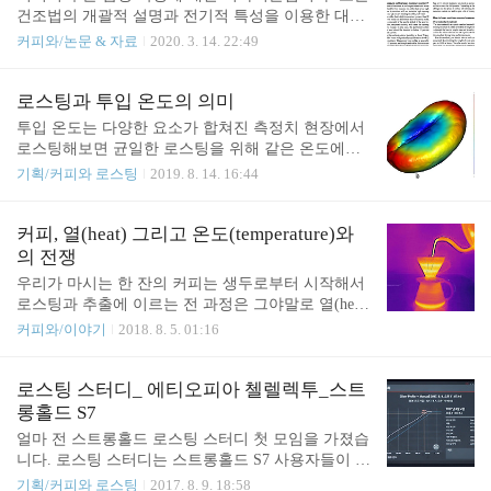
비싸다는 생각이 든 적도 있었습니다. 어떨 때는 샘
다. 상위에 오른 커피 중 워시드 프로세스는 2, 3, 8, 1
건조법의 개괄적 설명과 전기적 특성을 이용한 대체
플 로..
8, 26, 27위이고 나머지는 다 내추럴이군요. 그리고 1
추정법에 대한 설명, 농장과 밀(mill)에서의 활용에
커피와/논문 & 자료
2020. 3. 14. 22:49
2위와 21위에 Natural Anaerobic 프로세스 커피가 올
대한 간단한 이야기가 주를 이룹니다. Measuring Coff
랐습니다. 수고한 모든 사람들과 특별히 커피 농부들
ee Bean Moisture Content Loren D. Gautz,1 Virginia Eas
에게 박수를 보냅니다. 부디 이번 COE가 에티오피아
ton Smith,2 and H. C. Bittenbender2 Departments of 1
로스팅과 투입 온도의 의미
커피의 ..
Molecular Biosciences and Bioengineering and 2 Tropica
투입 온도는 다양한 요소가 합쳐진 측정치 현장에서
l Plant and Soil Sciences https://www.ctahr.hawaii.edu/o
로스팅해보면 균일한 로스팅을 위해 같은 온도에서
c/freepubs/pdf/EN-3.pdf
생두를 투입해도 일관성 있게 로스팅이 되지 않는 일
기획/커피와 로스팅
2019. 8. 14. 16:44
을 경험하게 됩니다. 일반적으로 로스팅 머신이 보여
주는 투입 온도라는 것은 드럼 내부의 특정 지점에서
생두를 비롯한 다양한 요소가 만들어내는 측정치입
커피, 열(heat) 그리고 온도(temperature)와
니다. 핸드드립에서 많은 사람이 다른 사람의 추출법
의 전쟁
에 관련해서 추출수의 온도를 궁금해합니다. 사실 중
우리가 마시는 한 잔의 커피는 생두로부터 시작해서
요한 것은 추출수와 드리퍼, 분쇄 원두가 만들어내
로스팅과 추출에 이르는 전 과정은 그야말로 열(heat)
는, 실제 추출이 일어나는 드리퍼 내부의 현탁액 온
그리고 온도(temperature)와의 전쟁입니다. 사실 커피
커피와/이야기
2018. 8. 5. 01:16
도입니다. 다양한 요소가 합쳐져서 현탁액의 온도를
만 그런 것은 아니죠. 우리가 먹고 마시는 대부분의
만들어냅니다. "로스팅 중인 생두 뿐 아니라, 보관 중
음식과 음료 역시, 재료부터 최종적인 가공에 이르기
인 생두 역시 온도가 입체적으로 존재한다." 로스팅
까지 열과 온도가 많은 영향을 미칩니다. 다만 커피
로스팅 스터디_ 에티오피아 첼렐렉투_스트
에서도 투입 시의 열 환경은 다양한 요소의 조합으로
산업, 특별히 스페셜티 커피라고 부르는 이 영역에서
롱홀드 S7
만들어집니다..
의 재료 관리는 타 영역에서 보다 좀 더 엄격히 온도
얼마 전 스트롱홀드 로스팅 스터디 첫 모임을 가졌습
를 관리하는 부분이 있습니다. 생두의 경우 단순한
니다. 로스팅 스터디는 스트롱홀드 S7 사용자들이 한
냉장 보관이 아니라 항온항습 상태로 보관하죠. 특별
생두를 각자의 방식으로 로스팅하면서 그 결과를 공
기획/커피와 로스팅
2017. 8. 9. 18:58