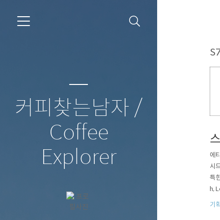
S7
커피찾는남자 /
Coffee
스
Explorer
에티
시드
특한
h,
았는
기획
달랐