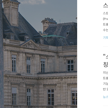
스
스트
(P
트롱
수는
요는
기획
합니
"
칭
지난
트롱
기능
반 
하고
뉴
의 