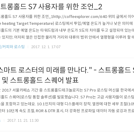
트롱홀드 S7 사용자를 위한 조언_2
롱홀드 S7 사용자를 위한 조언_1http://coffeexplorer.com/640 위의 글에서
re heating Target Temperature) 로스팅에서 투입/예열 온도가 높거나 낮은 의
홀드의 기본 예열 온도는 타워드럼과 내부 온도가 5도의 차이를 두고 설정되어 있는데
 있지만, 어차피 열은 인접한 물리적 거리와 대류의 범위 안에서 열평형을 이루려 할 
 없어 보입니다. 다만, 드럼 온도는 더디게 움직이는 데 반해 내부 온도는 비교적 빠
/커피와 로스팅
2017. 12. 1. 17:07
다. 타워드럼을 더 높은 온도로 예열한다는 것은, 적어도 로스팅 초기 전도열의 비율을 
스마트 로스터의 미래를 만나다." - 스트롱홀드 S
 및 스트롱홀드 스퀘어 발표
 2017 서울카페쇼 기간 중 스트롱홀드테크놀로지는 S7 Pro 로스팅 머신을 한국에서
홀드 스퀘어(로스팅 통합 솔루션)를 발표했습니다. S7 Pro는 고급 사용자들이 로스
을 포함하고 있는데요. 10.1인치의 대형 디스플레이 장착, 열원에 대한 세부 조절(10
모터 10단계 속도 조절, ROR & DTR 표시, 더 강화된 프로파일 데이터 자동 로깅과 
 있습니다. S7 Pro는 한국에서 이미 2017 WCCK KCRC 공식 머신으로 선정된 이래, 미
스
2017. 11. 21. 11:30
해외에서 이미 판매되고 있기도 합니다. 커피찾는남자 오피스에서도 S7 Pro 2017 WCC