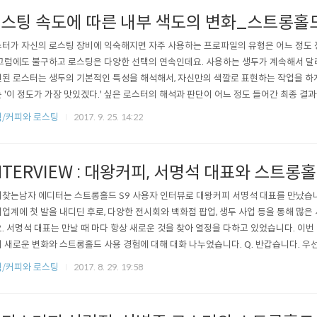
스팅 속도에 따른 내부 색도의 변화_스트롱홀드
터가 자신의 로스팅 장비에 익숙해지면 자주 사용하는 프로파일의 유형은 어느 정도 
그럼에도 불구하고 로스팅은 다양한 선택의 연속인데요. 사용하는 생두가 계속해서 달
된 로스터는 생두의 기본적인 특성을 해석해서, 자신만의 색깔로 표현하는 작업을 하게
 '이 정도가 가장 맛있겠다.' 싶은 로스터의 해석과 판단이 어느 정도 들어간 최종 결
되는 가장 중요한 요소로 저는 로스팅 레벨과 함께 로스팅의 속도를 손에 꼽습니다. 로
/커피와 로스팅
2017. 9. 25. 14:22
투입량, 화력의 강도, 배출 목표가 만들어낸 균형인데요. 일반적인 상황에서는 주로 화
 전체 로스팅 시간에 유기..
NTERVIEW : 대왕커피, 서명석 대표와 스트롱홀
찾는남자 에디터는 스트롱홀드 S9 사용자 인터뷰로 대왕커피 서명석 대표를 만났습니
업계에 첫 발을 내디딘 후로, 다양한 전시회와 백화점 팝업, 생두 사업 등을 통해 많은
. 서명석 대표는 만날 때 마다 항상 새로운 것을 찾아 열정을 다하고 있었습니다. 이번
 새로운 변화와 스트롱홀드 사용 경험에 대해 대화 나누었습니다. Q. 반갑습니다. 우
립니다. A. 안녕하세요. 대왕커피의 대표 서명석입니다. 대왕커피는 생두 수입부터 최
/커피와 로스팅
2017. 8. 29. 19:58
 아우르는 비즈니스 모델을 가진 회사인데요. 대왕커피라는 이름은 세종대왕이 당시에
인물이기 때문에, ..