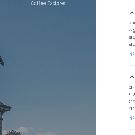
Coffee Explorer
스
스트
스팅
익숙
적응
한 
기획
초기
때로
스
지난
드 
은 
지 
라이
기획
생두
이는