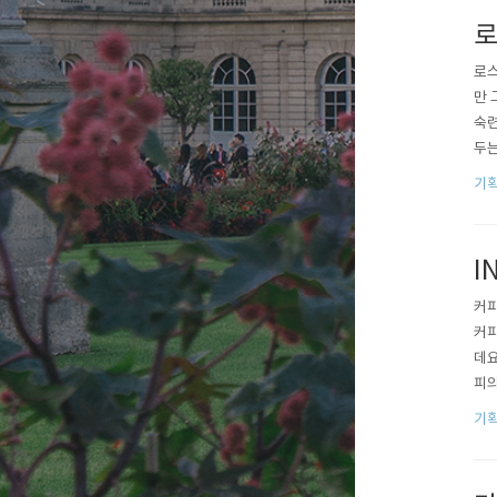
로
로스
만 
숙련
두는
게 
기획
두 
것은
I
커피
커피
데요
피의
탁드
기획
정을
한 