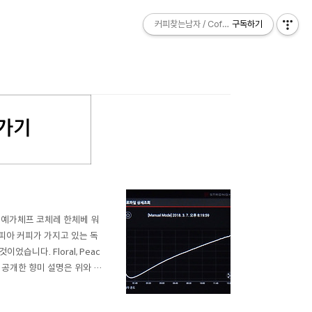
커피찾는남자 / Coffee Explorer
커피찾는남자 / Coffee Explorer
구독하기
구독하기
 예가체프 코체레 한체베 워
피아 커피가 가지고 있는 독
니다. Floral, Peac
수입사에서 공개한 향미 설명은 위와 같
습니다. (로스팅 정도나 방식이
.