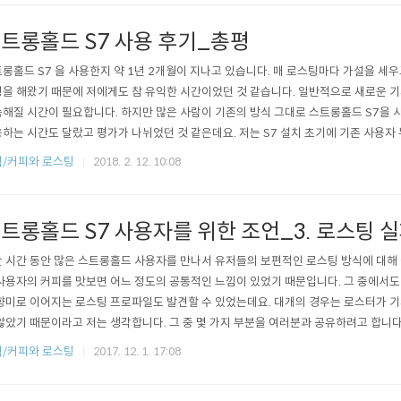
트롱홀드 S7 사용 후기_총평
롱홀드 S7 을 사용한지 약 1년 2개월이 지나고 있습니다. 매 로스팅마다 가설을 세
을 해왔기 때문에 저에게도 참 유익한 시간이었던 것 같습니다. 일반적으로 새로운 
해질 시간이 필요합니다. 하지만 많은 사람이 기존의 방식 그대로 스트롱홀드 S7을
하는 시간도 달랐고 평가가 나뉘었던 것 같은데요. 저는 S7 설치 초기에 기존 사용자 
로스팅을 시도했습니다. 주변에 친분이 있는 S7 사용자가 많이 있었지만, 굳이 조언을
/커피와 로스팅
2018. 2. 12. 10:08
의 경험이 사람에게 상당히 큰 영향을 미치기 때문입니다. 혹시나 제 로스팅 방법이
는 편견에서 벗어나지 ..
트롱홀드 S7 사용자를 위한 조언_3. 로스팅 
 시간 동안 많은 스트롱홀드 사용자를 만나서 유저들의 보편적인 로스팅 방식에 대해
사용자의 커피를 맛보면 어느 정도의 공통적인 느낌이 있었기 때문입니다. 그 중에서도
향미로 이어지는 로스팅 프로파일도 발견할 수 있었는데요. 대개의 경우는 로스터가 
않았기 때문이라고 저는 생각합니다. 그 중 몇 가지 부분을 여러분과 공유하려고 합니다
징 구간 로스팅을 하다보면 프로파일에 따라 로스팅 중간에 '드럼의 온도'가 상승하는
/커피와 로스팅
2017. 12. 1. 17:08
의 투입량에 비해 '할로겐'을 너무 많이 사용할 경우에 발생할 확률이 높은데요.(투입 
 있습니다.) 일반적인 ..