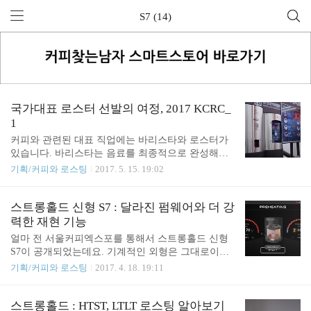
S7 (14)
국가대표 로스터 선발의 여정, 2017 KCRC_
1
커피와 관련된 대표 직업에는 바리스타와 로스터가
있습니다. 바리스타는 음료를 최종적으로 완성해서
소비자에게 전달하기 때문에 음료 제조에 대한 기술
기획/커피와 로스팅
2017. 5. 15. 19:02
과 함께 서비스 역량이 중요한데요. 로스터는 커피를
바리스타에게 전달하는 과정에서 맛과 향을 만들어
내는 로스팅을 담당하기 때문에, 기술 자체에 대한
스트롱홀드 신형 S7 : 달라진 펌웨어와 더 강
무게감이 더 한 직업인 것 같습니다. 커피 산업이 발
력한 재현 기능
전하면서 건전한 경쟁과 시장의 성숙을 위해 이들이
얼마 전 서울커피엑스포를 통해서 스트롱홀드 신형
역량을 겨루는 대회들이 만들어졌는데요. KCRC(Kor
S7이 공개되었는데요. 기계적인 외형은 그대로이지
ea Coffee Roasting Championship)는 그중에서 한국의
만 펌웨어와 일부 센서 등에 변화가 있습니다. 특히
기획/커피와 로스팅
2017. 4. 18. 19:11
국가대표 로스터를 선발해서 세계 대회로 내보내는
달라진 펌웨어는 기존 스트롱홀드 S7에 비해 더욱 깔
관문의 역할을 하고 있습니다. 올해 WCRC(World Co
끔하고 세련된 모습인데요. 스크린샷 화면을 함께 살
ffee Roasting Championship)은 12월 광저우에서 열리
펴보시겠습니다. 부팅이 완료된 이후에 나타나는 첫
스트롱홀드 : HTST, LTLT 로스팅 알아보기