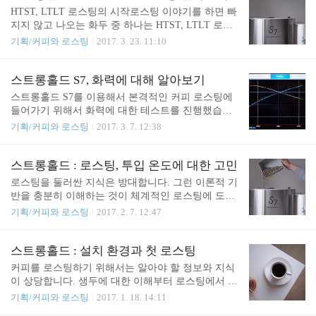
게 되..
화면입니다. 스트롱홀드 유저라면 이 부분부터 달라
HTST, LTLT 로스팅의 시작로스팅 이야기를 하면 빠
진 디자인이 느껴질텐데요. 달라진 화면들을 함께 살
지지 않고 나오는 화두 중 하나는 HTST, LTLT 로스
펴보겠습니다. 로스팅을 시작하기 위해서 예열을 하
팅입니다. HTST는 high-temperature short-time의 약자
기획/커피와 로스팅
2017. 3. 23. 11:10
면 나오는 화면입니다. 전반적으로 그래픽을 화려하
이고, LTLT는 low-temperature long-time의 약자인데
게 살리면서도, 직관적으로 센서의 위치를 보여주고
요. 고온 단시간과 저온 장시간을 뜻하는 것이라고
있습니다. 훨씬 세련되어졌죠? 가장 중요한 부분은
할 수 있습니다. MTMT 또한 어렵지 않게 유추할 수
스트롱홀드 S7, 화력에 대해 알아보기
로스팅 중에 나타나는 화면이 아닐까 합니다. 사실
있을 텐데요. medium-temperature medium-time을 말
스트롱홀드 S7를 이용해서 본격적인 커피 로스팅에
이 스크린샷 만으로는 충분히 보여 드리기 어려운데,
하는 것이겠죠? 그렇다면 '긴 시간과 짧은 시간은 과
들어가기 위해서 화력에 대한 테스트를 진행했습니
훨씬 세밀하게 ..
연 얼마를 말하는 것이며, 어느 정도의 온도가 고온
다. 이번 로스팅에 사용한 생두는 에티오피아 예가체
기획/커피와 로스팅
2017. 3. 7. 12:38
혹은 저온일까?'라는 질문을 던져야 할텐데요. 그 질
프 워시드 였는데요. 밀도는 690g/l 로 보통 수준에 해
문에 앞서 이러한 용어가 만들어진 배경에 대해서 조
당하는 것 같습니다. 1. 단일 열원을 이용한 로스팅1)
금 더 알아볼 필요가 있습니다. 커피 로스팅을 연구
열풍만 사용한 로스팅드럼의 예열을 위해서는 열풍
스트롱홀드 : 로스팅, 투입 온도에 대한 고민
하는 사람들은 ..
과 할로겐이 모두 사용되지만, 투입 이후에는 할로겐
로스팅을 둘러싼 지식은 방대합니다. 그런 이론적 기
을 0으로 하고 열풍만을 이용해서 로스팅을 진행했
반을 충분히 이해하는 것이 체계적인 로스팅에 도움
습니다. 스트롱홀드 사의 생두 권장 사용량은 배치
이 되는 것은 분명한데요. 로스팅에 영향을 주는 요
기획/커피와 로스팅
2017. 2. 7. 12:47
당 250-850g인데요. 열풍으로만 로스팅을 하기 위해
인들은 대체로 아래와 같다고 사람들은 말하는 것 같
서 조금 더 투입량을 줄여서 200g으로 로스팅을 해봤
습니다.로스팅 머신의 특성 드럼의 재질, 드럼의 회
습니다.투입(170/165℃) 이후 화력을 조절하지 않고,
전 속도, 열원의 종류, 드럼의 크기, 용량대비 투입량,
스트롱홀드 : 설치 환경과 첫 로스팅
1차 크랙이 발생하는 시기 부근에 해당하는 170℃ 까
배기 생두의 특성 생두의 밀도, 수분도, 프로세스, 생
커피를 로스팅하기 위해서는 알아야 할 정보와 지식
지 도달하는 시간을 측정했습니다...
두 특성에 따른 기대하는 플레이버로스팅 프로파일
이 상당합니다. 생두에 대한 이해부터 로스팅에서 일
전체 로스팅 시간, ROR, MTR, DTR (구체적인 용어
어나는 물리, 화학적인 변화에 이르기까지 커피 중에
기획/커피와 로스팅
2017. 1. 18. 14:11
설명은 추후 이어지는 내용에서 다룰 예정)환경의 특
서도 로스팅은 많은 내용을 알아야 하는 것 같습니