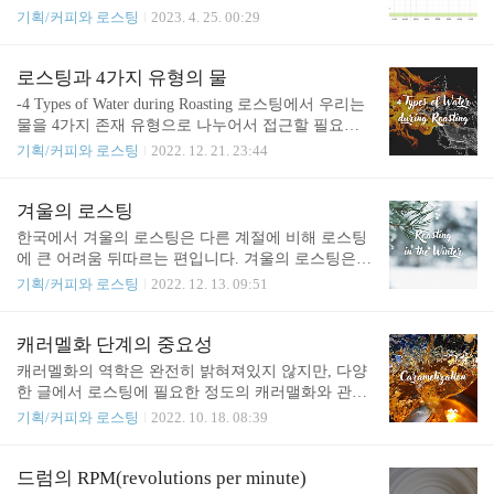
분은 자신이 추구하는 로스팅 방식이 균형 잡힌 것이
도 BT ROR을 보는 것은 도움이 되는데요. ROR을 통
기획/커피와 로스팅
2023. 4. 25. 00:29
라는 생각을 한다는 것이 재미있는 부분입니다. 물론
해서 로스팅의 흐름을 비교할 수도 있고, 온도 상승
때로는 같은 것을 추구하지만 그것을 구체적으로 달
의 정도 변화를 보다 큰 폭으로 볼 수 있기 때문입니
성할 방법을 알지 못해서 자신의 현재 방식에 만족하
다. BT 그래프는 이전보다 좀 더 빠르게 온도가 상승
로스팅과 4가지 유형의 물
기도 합니다. 사람들이 추구하는 커피 맛의 방향은
하거나, 조금 느리게 상승하는 것을 시각적으로 도드
-4 Types of Water during Roasting 로스팅에서 우리는
크게 보면 4가지 정도인 것 같습니다. 첫째, 꽃과 과
라지게 표현하지는 않습니다. 하지만 BT ROR은 올
물을 4가지 존재 유형으로 나누어서 접근할 필요가
일 ..
라가거나, 유지되거나, 하락하면서 로스팅의 흐름을
있습니다. 1.생두에는 보통 8-12%에 해당하는 물이
기획/커피와 로스팅
2022. 12. 21. 23:44
보여줍니다. 이로 인해서 BT ROR 그래프를 통해 로
포함되어 있습니다. 생두 내부의 수분은 로스팅에서
스터는 BT의 변화에 대해 섬세하게 반응할 수 있습
생두가 100도에 이르기 까지, 생두의 겉면에 도달한
니다. 2. ROR은 기본적으로 꾸준히 하락하는 모양을
에너지를 생두의 중심부로 전달하는 역할을 합니다.
겨울의 로스팅
가진다. 로스팅 전체 과정에서 BT ROR의 흐름은 기
배출 시에 너무 많은 수분을 가진 커피는 로스팅이
한국에서 겨울의 로스팅은 다른 계절에 비해 로스팅
본..
잘된 관능적인 느낌을 주지 못하고, 로스팅 보다는
에 큰 어려움 뒤따르는 편입니다. 겨울의 로스팅은
찜을 연상시킬 수 있습니다. 반대로 너무 적은 수분
낮은 실내/외 온도와 낮은 습도, 생두의 낮은 보관 온
기획/커피와 로스팅
2022. 12. 13. 09:51
함량을 가진 커피는 자칫 쉽게 타거나 드라이한 느낌
도라는 특성 등에서 기인한 변화로 인해 만들어집니
을 내기도 합니다. 로스터는 배출하는 커피의 수분
다. 물론 다르게 생각해볼 수도 있는데요. 1년 내내
함량을 적정한 수준으로 조절해야 합니다. 2.로스팅
한국의 겨울과 같은 기후를 가진 곳에서라면 위의 조
캐러멜화 단계의 중요성
을 위해 공급되는 에너지는 생두의 수분을 증발/기화
건들은 로스팅에서 큰 어려움이 아닐지도 모르겠습
캐러멜화의 역학은 완전히 밝혀져있지 않지만, 다양
시킵니다. 하지만 충분..
니다. 해당 기후에 맞춰서 로스팅 프로파일을 설계하
한 글에서 로스팅에 필요한 정도의 캐러맬화와 관련
고, 미세한 기후 변화에 따라 조금씩만 변화를 주면
한 지식은 알 수 있는 것 같습니다. 로스터의 취향과
기획/커피와 로스팅
2022. 10. 18. 08:39
되기 때문입니다. 하지만 한국은 계절의 변화가 급격
추구하는 목표는 저마다 다르기 때문에, 완성도 있는
하기 때문에 이러한 시기에 로스팅 프로파일을 제대
로스팅을 해내는 로스터라면 그 목표는 존중받아 마
로 변화시키지 못한 상태에서 고전하다가, 어느새 적
땅하다고 생각합니다. 생두에 함유된 한정된 당을 마
드럼의 RPM(revolutions per minute)
응하려고 하면 다시 계절이 변하게 됩니다. 달리 말