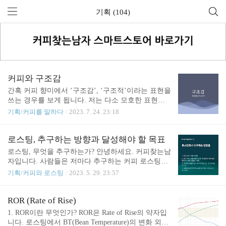
기획 (104)
커피와 구조감
간혹 커피 향미에서 ‘구조감’, ‘구조적’이라는 표현을
쓰는 경우를 보게 됩니다. 저는 다소 모호한 표현이
라고 생각하는데요. 기본적으로 언어는 사회적 약속
기획/커피를 말하다
2023. 7. 24. 23:18
이고, 향미 표현 역시 소통을 위한 일종의 약속입니
다. 커피의 향미 평가에 있어서 구조감이라는 것은
아직 사회적 합의가 충분히 이뤄지지 않았다고 생각
로스팅, 추구하는 방향과 달성해야 할 목표
합니다. 구조감이라는 표현은 와인 테이스팅에서 온
로스팅, 무엇을 추구하는가? 안녕하세요. 커피찾는남
것으로 보입니다. 주로 레드 와인에서 ‘구조’라는 표
자입니다. 사람들은 저마다 추구하는 커피 로스팅이
현은 “구조가 탄탄하다.”, “구조가 좋다.” 정도로 사
다릅니다. 누군가는 소위 말하는 노르딕 로스팅을 하
기획/커피와 로스팅
2023. 5. 29. 23:57
용됩니다. 특히 산도나 탄닌이 충분한 경우 단단한
고 싶어 하고, 누군가는 좀 더 균형 잡힌 로스팅을 하
구조감을 가진다고 말하는데, 당도와 알코올과 함께
고 싶다는 말을 합니다. 그 누군가는 노르딕 로스팅
이런 요소들은 와인의 장기 숙성을 가능하게 만들기
을 균형 잡히지 않은 로스팅이라고 바로볼 수도 있지
ROR (Rate of Rise)
때문입니다. 하지만 와인에서 사용하는 구조감이라
만, 노르딕 로스팅을 추구하는 사람에게는 자신의 방
1. ROR이란 무엇인가? ROR은 Rate of Rise의 약자입
는 단어와 의미 그대로를 커피 시음에서 적용하는 것
식이 균형잡힌 로스팅이라고 생각할 것 입니다. 대부
니다. 로스팅에서 BT(Bean Temperature)의 변화 외에
은 무..