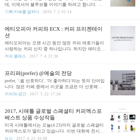
발휘하지 못하기 때문에, 제품명만 같다고 해서 내가
데, 이제서야 블루보틀 이야기를 하려고 합니다. 그
아는 방식으로 활용했다가는 실패하는 일들이 생기
런데 그 이야기의 시작은 네슬레입니다. 아마도 이런
기획/카페를 말하다
2019. 7. 2. 01:14
기도 합니다. 그래서 남에게 빌려주기도 쉽지 않고,
서두의 글을 블루보틀과 네슬레가 싫어하지 않을까
섬세한 사용자가 남의 장비를 빌려서 원하는 수준의
싶습니다. 그런데 네슬레 이야기를 하지 않을 수가
결과를 얻기 힘들기도 합니다. 커피 회사의 핵심 자
없습니다. 왜냐하면 블루보틀은 네슬레가 소유하고
에티오피아 커피와 ECX : 커피 프리젠테이
산, 프로파일을 공유하다 오늘 다룰 주제는 커피 ..
있는 회사이기 때문입니다. 2017년 9월 네슬레는 블
션
루보틀의 지분 68%를 약 4억 2500만달러(약 4800억
에티오피아는 오랜 시간 동안 많은 커피 애호가들이
원)에 사들입니다. 이 M&A는 커피 마니아들을 충격
사랑하는 커피 산지 중 하나입니다. 하지만 에티오피
을 빠뜨렸는데요. 네슬레는 어린이 노동력 착취, 밀
아에 ECX(에티오피아 상품 거래소)가 등장한 2008년
커피 클래스
2017. 7. 4. 21:36
림 파괴, 실험용 분유 아프리카 공급 등 숱한 비난을
이후 커피업계는 ECX를 줄곧 스페셜티 커피 산업을
받아온 기업이기 때문입니다. 심지어 네슬레를 두고
막는 방해자로만 인식하며, 에티오피아의 커피 품질
'악마의 기업'으로 비유하는 이들도 있다는 이야기를
이 좋아질 수 없는 것에 대한 불만을 토로하는 일이
프리퍼(prefer) @예술의 전당
메이저 언론을 통해서도 볼 수 있습니다. 참..
많았습니다. ECX가 태동한 이유에 대해 근본적이고
prefer, '-을 선호하다', '더 좋아하다'라는 뜻의 단어입
역사적인 관점을 커피업계에서 찾아보기는 쉽지 않
니다. 많은 카페 중에서 이곳을 조금은 더 선호해주
았는데요. 2008년 세계적 불경기 가운데 일본의 에티
기를 바라는 마음을 담아 지어진 이름이라고 하네요.
커피와/공간
2017. 5. 22. 17:26
오피아 수입 저지 사건과 '에티오피아 정부가 수출용
'프리퍼'는 예술의 전당 인근에 최근 문을 연 커피숍
재고 처리를 통해 세수를 확보하려 했다'는 것이 한
인데요. 커피찾는남자 사무실과도 거리가 가까운 편
국에 주요하게 알려진 ECX의 태동에 관한 이야기입
이어서 이따금 마실을 가는 편입니다. 가장 먼저 눈
2017, 시애틀 글로벌 스페셜티 커피엑스포
니다. ECX를 제대로 이해하기 위해서 우리는 1984년
에 들어온 것은 시원시원하고 깔끔한 인테리어와 좌
베스트 상품 수상작들
에티오피아에 일어난 비극적 대기아 사건과 ..
석이었습니다. 예술의 전당 내부에 카페가 있긴 하지
미국 시애틀에서는 오늘(4.23)까지 글로벌 스페셜티
만 인근 지역에는 여유 좌석을 가진 카페가 많은 편
커피엑스포가 열리고 있습니다. 이번 대회에 전시된
은 아니었는데요. 프리퍼 정도면 제법 좌석이 많은
물품들 중에서 2017 BEST NEW PRODUCT COMPE
뉴스
2017. 4. 23. 16:08