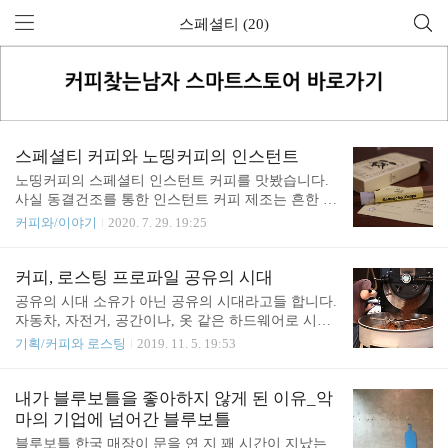
스페셜티 (20)
스페셜티 커피와 노띵커피의 인스턴트
노띵커피의 스페셜티 인스턴트 커피를 맛봤습니다.
사실 동결건조를 통한 인스턴트 커피 제조는 흔한 일
이긴 하지만, 한국의 스페셜티 커피산업에서 이런 시
커피와/이야기
2020. 7. 29. 19:25
도는 흔하지 않습니다. 어떤 면에서는 스페셜티 커피
에서 굳이 인스턴트로 제품을 만들 필요가 있나 싶은
생각도 들기 마련입니다. 스페셜티 커피와 인스턴트
커피, 로스팅 프로파일 공유의 시대
조합에 대해서는 다양한 이야기가 있는 것 같습니다.
공유의 시대 소유가 아닌 공유의 시대라고들 합니다.
스페셜티 커피의 진입 장벽을 낮춰서 접근성을 높인
자동차, 자전거, 공간이나, 옷 같은 하드웨어로 시작
다는 시선도 있지만, 제조 과정에서 향미를 죽인 커
해서 소프트웨어에 이르기까지, 많은 것이 소유에서
기획/커피와 로스팅
2019. 11. 5. 19:53
피이기 때문에 스페셜티 커피라고 볼 수 없다는 시선
공유로 변해갑니다. 커피 업계에서도 두 가지 차원의
도 있습니다. 스페셜티 커피라는 것이 단지 커피의
'공유'가 신선한 변화를 주고 있는 것 같습니다. 먼저
품질 뿐만 아니라, 산지와의 관계성을 중요하게 여기
는 하드웨어를 공유하는 공유 커피 공간들이 등장하
내가 블루보틀을 좋아하지 않게 된 이유_악
는 등 다양한 가치를 추구하는 운동으로 바라볼 수도
고 있습니다. 사실 커피 관련 장비 공유는 까다로운
마의 기업에 넘어간 블루보틀
있을텐데요. 그렇게 본다면 스페셜티 인스턴트는 가
특성이 있습니다. 관리가 잘 안 된 장비는 제 성능을
블루보틀 한국 매장이 문을 연 지 꽤 시간이 지났는
능한 조합일..