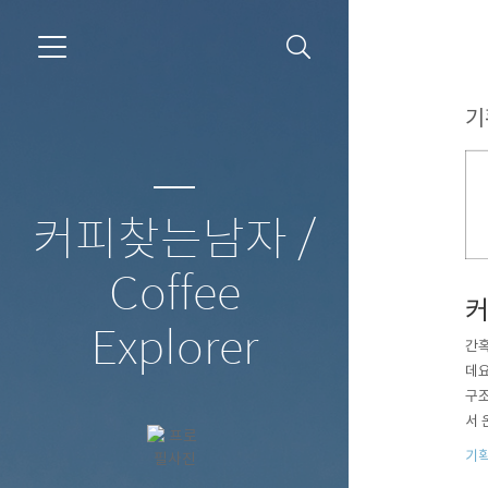
기
커피찾는남자 /
Coffee
커
Explorer
간혹
데요
구조
서 
특히
기획
기 