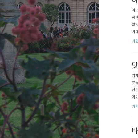
아
아이
꼼빠
할 
아에
와인
기획
한다
보니
맛
카페
분류
럽습
이야
고 
기획
러져
기 
바