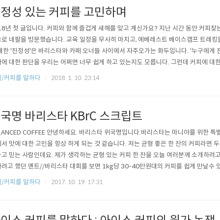
정성 있는 커피를 고민하며
18년 첫 글입니다. 커피와 함께 즐겁게 새해를 맞고 계신가요? 지난 시간 동안 커피
로 네팔을 방문했습니다. 교육 일정을 무사히 마치고, 에베레스트 베이스캠프 트레킹을 
대한 '진정성'은 바리스타와 카페 오너들 사이에서 자주오가는 화두입니다. '누구에게 
에 대한 판단을 우리는 어쩌면 너무 쉽게 하고 있는지도 모릅니다. 그런데 커피에 대
를 한다는 것, 커피와 관련된 일을 한다는 것에 어떤 진정성이 있어야 하는 걸까요? 
/커피를 말하다
2018. 1. 10. 23:14
닉에 대해 먼저 생각을 하는 것 같습니다. 생두와 로스팅, 추출에 이르는 새로운 지
 진정성의 ..
국명 바리스타 KBrC 스크립트
LANCED COFFEE 안녕하세요. 바리스타 위국명입니다.바리스타는 마니아를 위한 특
서 맛에 대한 고민을 항상 하게 되는 것 같습니다. 저는 균형 좋은 한 잔의 커피라면 
고 믿는 사람인데요. 제가 생각하는 균형 있는 커피 한 잔을 오늘 여러분께 소개하려고 
려고 했던 멘트//바리스타 대회를 보면 1kg당 30-40만원대의 커피를 쉽게 만날수
 산지의 농부들은 반 년은 일해야 겨우 1kg 남짓의 이런 커피를 살 수 있을 겁니다.
/커피를 말하다
2017. 10. 19. 17:31
하는 카페는 거의 존재하지도 않는데, 왜 우리는 스페셜티 커피의 문화를 리드해가는
..