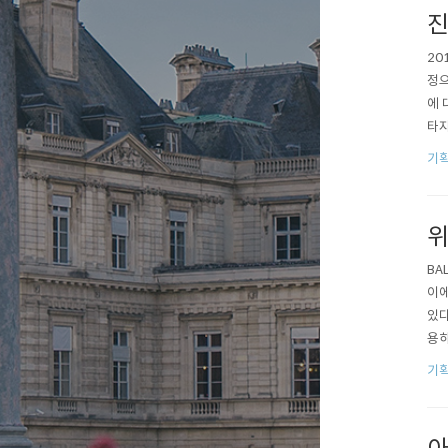
진
20
정으
에 
타자
커피
기획
테크
통해
위
BA
이에
있다
용하
커피
기획
판매
경쟁