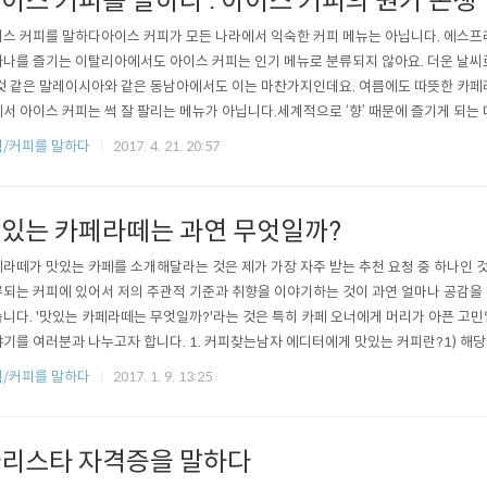
이스 커피를 말하다 : 아이스 커피의 원가 논쟁
스 커피를 말하다아이스 커피가 모든 나라에서 익숙한 커피 메뉴는 아닙니다. 에스프
나를 즐기는 이탈리아에서도 아이스 커피는 인기 메뉴로 분류되지 않아요. 더운 날씨
것 같은 말레이시아와 같은 동남아에서도 이는 마찬가지인데요. 여름에도 따뜻한 카페
서 아이스 커피는 썩 잘 팔리는 메뉴가 아닙니다.세계적으로 ‘향’ 때문에 즐기게 되는
, 위스키, 홍차 등이 있는데요. 와인과 위스키는 보관의 문제나 알콜로 인한 자극성 
/커피를 말하다
2017. 4. 21. 20:57
면, 커피와 홍차는 향미 성분은 추출하기 위해서 가장 탁월하고 편한 방법인 따뜻한 
 자연스럽게 음용하는..
있는 카페라떼는 과연 무엇일까?
라떼가 맛있는 카페를 소개해달라는 것은 제가 가장 자주 받는 추천 요청 중 하나인 
되는 커피에 있어서 저의 주관적 기준과 취향을 이야기하는 것이 과연 얼마나 공감을 
니다. '맛있는 카페라떼는 무엇일까?'라는 것은 특히 카페 오너에게 머리가 아픈 고
기를 여러분과 나누고자 합니다. 1. 커피찾는남자 에디터에게 맛있는 커피란?1) 해당 커피
있는 고유의 향기가 강할 것2) 커피의 단맛이 충분할 것3) 과하지 않은 신맛이 단맛을 
/커피를 말하다
2017. 1. 9. 13:25
서 치우치지 않을 것 (밸런스가 좋은 것) 제가 좋아하는 커피의 기준은 비교적 단순한
위해서..
리스타 자격증을 말하다