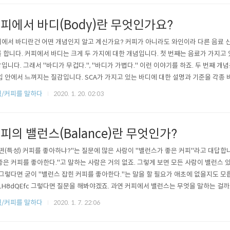
하는 것은 무..
피에서 바디(Body)란 무엇인가요?
에서 바디란건 어떤 개념인지 알고 계신가요? 커피가 아니라도 와인이라 다른 음료 
 합니다. 커피에서 바디는 크게 두 가지에 대한 개념입니다. 첫 번째는 음료가 가지고 
입니다. 그래서 "바디가 무겁다.", "바디가 가볍다." 이런 이야기를 하죠. 두 번째 개
입 안에서 느껴지는 질감입니다. SCA가 가지고 있는 바디에 대한 설명과 기준을 각종
확인할 수 있는데요. (제가 SCA 관련 내용을 자주 인용한다고 해서 그들이 말하는 것
/커피를 말하다
2020. 1. 20. 02:03
. 다만, 다양한 사람의 비판을 받으며 잡아온 체계다 보니 참고할 가치가 있습니다.) 
입천장..
피의 밸런스(Balance)란 무엇인가?
떤(특성) 커피를 좋아하냐?"는 질문에 많은 사람이 "밸런스가 좋은 커피"라고 대답합
좋은 커피를 좋아한다."고 말하는 사람은 거의 없죠. 그렇게 보면 모든 사람이 밸런스
 그렇다면 굳이 "밸런스 잡힌 커피를 좋아한다."는 말을 할 필요가 애초에 없을지도 모릅니다. 
1H8dQEfc 그렇다면 질문을 해봐야겠죠. 과연 커피에서 밸런스는 무엇을 말하는 걸까
넘어간다면, 밸런스가 좋다는 것은 아주 모호한 표현이 되버릴 수 있습니다. SCA에서
/커피를 말하다
2020. 1. 7. 22:06
있습니다. "커피의 향미, 후미, 산미, 바디의 다양한 모든 측면이 어떻게 서로 보완되거나