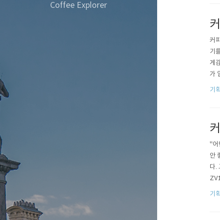
적용
Coffee Explorer
커
커피
기를
게감
가 
해 
기획
니다
히 
커
"어
안 
다.
ZV
고 
기획
고 