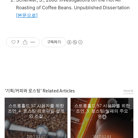
Roasting of Coffee Beans. Unpublished Dissertation
[본문으로]
7
구독하기
'기획/커피와 로스팅' Related Articles
more
스트롱홀드 S7 사용자를 위한
스트롱홀드 S7 사용자를 위한
조언_4. 로스팅 프로파일 설계
조언_3. 로스팅 실패의 주요
와 조절
원인
2017.12.07
2017.12.01