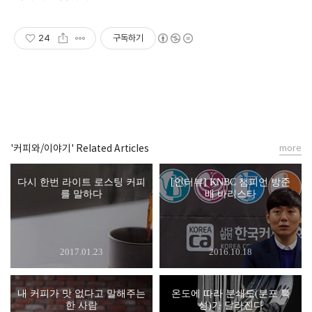
24
구독하기
'커피와/이야기' Related Articles
more
다시 한번 라이트 로스팅 커피
[인터뷰] KNBC 챔피언 방준
를 말하다
배 바리스타
2017.01.23
2016.10.18
내 커피가 맛 없다고 말해주는
온도에 따라 분쇄도(분포 특
한 사람
성)가 달라진다