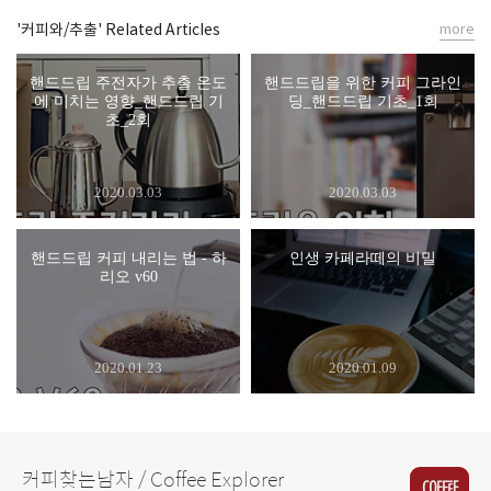
'커피와/추출' Related Articles
more
핸드드립 주전자가 추출 온도
핸드드립을 위한 커피 그라인
에 미치는 영향_핸드드립 기
딩_핸드드립 기초_1회
초_2회
2020.03.03
2020.03.03
핸드드립 커피 내리는 법 - 하
인생 카페라떼의 비밀
리오 v60
2020.01.23
2020.01.09
커피찾는남자 / Coffee Explorer