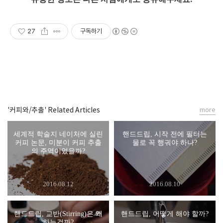
27
구독하기
'커피와/추출' Related Articles
more
세계적 학술지 네이처에 실린
핸드드립, 시작 전에 필터는
커피 논문, 미분이 커피 추출
물로 꼭 행궈야 하나?
의 주역이었을까?
2016.08.12
2016.08.10
핸드드립, 교반(Stirring)은 왜
핸드드립, 어떻게 해야 할까?
하는걸까?