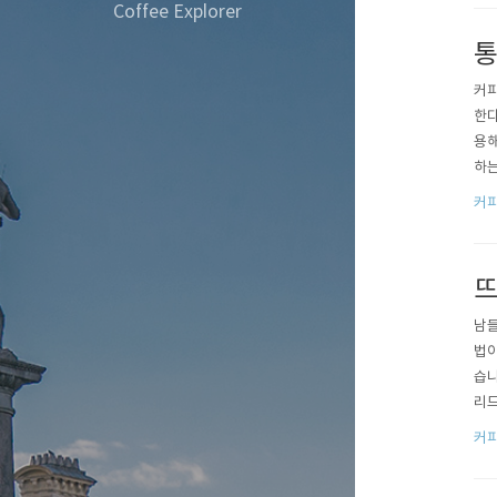
Coffee Explorer
통
커피
한다
용해
하는
분쇄
커
저는
커피
뜨
남들
법이
습니
리드
를 
커
입니
활한