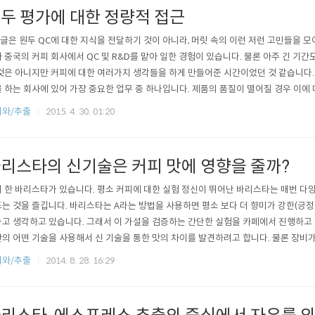
두 평가에 대한 정량적 접근
 글은 원두 QC에 대한 지식을 전달하기 것이 아니라, 머릿 속의 이런 저런 고민들을 모
 중국의 커피 회사에서 QC 및 R&D를 맡아 일한 경험이 있습니다. 물론 아주 긴 기
것은 아니지만 커피에 대한 여러가지 생각들을 하게 만들어준 시간이었던 것 같습니다. Q.C.(Q
 하는 회사에 있어 가장 중요한 업무 중 하나입니다. 제품의 품질이 떨어질 경우 이에
 물론, 고객의 신뢰를 깨뜨리는 요인이 되기 때문입니다. QC를 제대로 하기 위해서는
피와/추출
2015. 4. 30. 01:20
합니다. 작은 로스터리에서 규모에 맞지 않는 과한 QC를 하려고 한다면 오히려 관리 비
리스타의 신기술은 커피 맛에 영향을 줄까?
 한 바리스타가 있습니다. 평소 커피에 대한 실험 정신이 뛰어난 바리스타는 매번 다
는 것을 즐깁니다. 바리스타는 A라는 방법을 사용하면 평소 보다 더 향미가 강한(긍정
고 생각하고 있습니다. 그래서 이 가설을 검증하는 간단한 실험을 카페에서 진행하고
의 어떤 기술을 사용해서 신 기술을 통한 맛의 차이를 발견하려고 합니다. 물론 장비
 근무하는 연구원이라면 성분 검사를 통해서 간단히 성분의 차이가 있는지를 확인할 
피와/추출
2014. 8. 28. 16:29
은 실험실이 아닌 커피숍에서 근무한다는 것이죠. 카페에서도 가볍게 사용할 수 있는 VST 
를 통해 수치의..