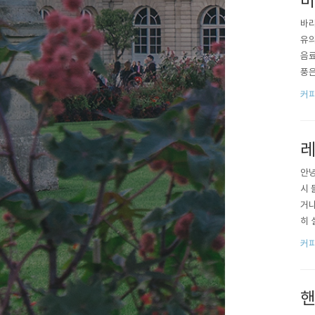
바
바리
유의
음료
풍은
추출
커
어설
레
안녕
시 
거나
히 
소개
커
서로
안..
핸