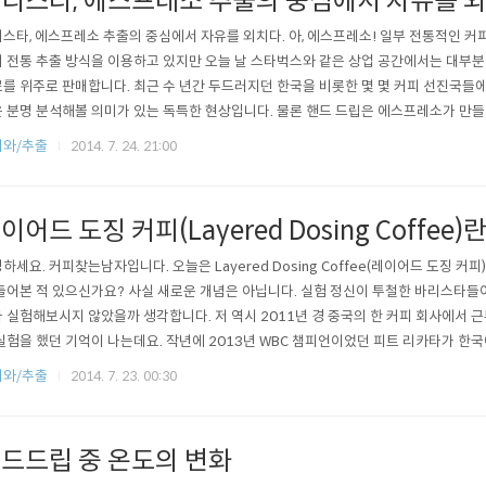
리스타, 에스프레소 추출의 중심에서 자유를 외
스타, 에스프레소 추출의 중심에서 자유를 외치다. 아, 에스프레소! 일부 전통적인 커
 전통 추출 방식을 이용하고 있지만 오늘 날 스타벅스와 같은 상업 공간에서는 대부
를 위주로 판매합니다. 최근 수 년간 두드러지던 한국을 비롯한 몇 몇 커피 선진국들
 분명 분석해볼 의미가 있는 독특한 현상입니다. 물론 핸드 드립은 에스프레소가 만들
법인 것은 분명하지만,적어도 상업적인 면에서 핸드 드립 커피가 에스프레소 방식의 
피와/추출
2014. 7. 24. 21:00
 수 없을 것이라 생각합니다. 한국에서도 많은 까페들이 The 3rd Coffee Wave를
이어드 도징 커피(Layered Dosing Coffee
하세요. 커피찾는남자입니다. 오늘은 Layered Dosing Coffee(레이어드 도징 커
들어본 적 있으신가요? 사실 새로운 개념은 아닙니다. 실험 정신이 투철한 바리스타들
 실험해보시지 않았을까 생각합니다. 저 역시 2011년 경 중국의 한 커피 회사에서 
실험을 했던 기억이 나는데요. 작년에 2013년 WBC 챔피언이었던 피트 리카타가 한
했던 걸로 알고 있습니다. 부족한 스케치업 실력으로 모델링을 하느라 3시간이 걸렸
피와/추출
2014. 7. 23. 00:30
 다른 커피(Ground Coffee)를 층으로 나누어서 도징하고 추출하는 것을 말합니다
드드립 중 온도의 변화