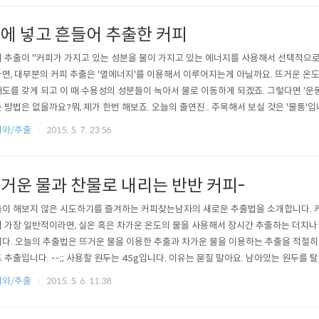
에 넣고 흔들어 추출한 커피
 추출이 "커피가 가지고 있는 성분을 물이 가지고 있는 에너지를 사용해서 선택적으
면, 대부분의 커피 추출은 '열에너지'를 이용해서 이루어지는게 아닐까요. 뜨거운 온
도를 갖게 되고 이 때 수용성의 성분들이 녹아서 물로 이동하게 되겠죠. 그렇다면 '운
 방법은 없을까요?뭐, 제가 한번 해보죠. 오늘의 출연진.. 주목해서 보실 것은 '물통'
합니다. 물통에 분쇄된 원두를 넣습니다. 분쇄도는 일반적인 드립용. 분쇄된 원두 위로
피와/추출
2015. 5. 7. 23:56
 200g의 물을 사용했습니다.그리고 뚜껑을 덮은 후 50회 가량 강하게 흔들었습니다
를 분..
거운 물과 찬물로 내리는 반반 커피-
이 해보지 않은 시도하기를 즐겨하는 커피찾는남자의 새로운 추출법을 소개합니다. 
 가장 일반적이라면, 실온 혹은 차가운 온도의 물을 사용해서 장시간 추출하는 더치나
다. 오늘의 추출법은 뜨거운 물을 이용한 추출과 차가운 물을 이용하는 추출을 적절히
 추출입니다. --;; 사용할 원두는 45g입니다. 이유는 묻질 말아요. 남아있는 원두를 
이용해서 몽땅 갈아냄과 동시에 물을 끓입니다. 저울을 비롯한 여러 도구를 준비해두고
피와/추출
2015. 5. 6. 11:38
다)안에 원두를 모두 털어넣습니다. 끓은 후 약간 식은 약 96℃의 물 300g을 소든 위
 추출을 위해..