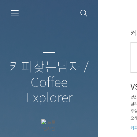
커
커피찾는남자 /
Coffee
V
Explorer
2년
널리
후일
오해
오해
커
게 