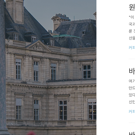
원
*이
국과
룬 
산을
것은
커
야 
바
여기
만드
있다
신만
에서
커
타들
장비