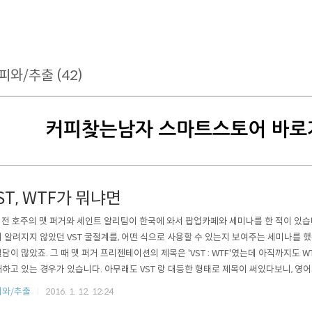
피와/추출 (42)
ST, WTF가 뭐냐면
 전 호주의 맷 퍼거와 세인트 알리팀이 한국에 와서 팝업카페와 세미나를 한 적이 있습
 알려지지 않았던 VST 굴절계를, 어떤 식으로 사용할 수 있는지 보여주는 세미나를 했
담이 많았죠. 그 때 맷 퍼거 프리젠테이션의 제목은 'VST : WTF'였는데 아직까지도 
하고 있는 경우가 있습니다. 아무래도 VST 랑 대등한 형태로 제목이 써있다보니, 영
할 소지가 있을지 모릅니다. 설마 'What The Fuck'는 아니겠지..라고 얘기하는 분을 
피와/추출
2016. 1. 12. 12:24
맞아요. 블로그 등에 올라오는 번역을 봐도 오해하는 경우가 가끔 있더라구요. 내가 모르는