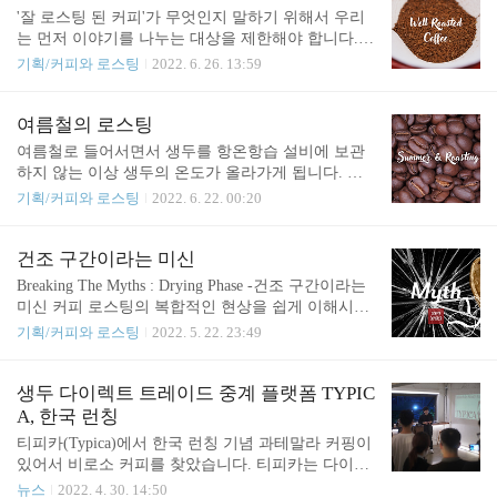
만 그 부분에 대해 질의가 들어와서 Q&A를 통해 공
'잘 로스팅 된 커피'가 무엇인지 말하기 위해서 우리
수를 조절해서 상대..
지되었다. 대회 전에 ‘Q&A가 실시간 업로드 되니 상
는 먼저 이야기를 나누는 대상을 제한해야 합니다.
시 확인하라'는 문자를 발송했다. 해당 룰에 의해서
모두를 만족시키는 커피는 세상에 존재하지 않기 때
기획/커피와 로스팅
2022. 6. 26. 13:59
선수를 실격한 것은 타당하다. ✔︎실격된 선수의 입장
문입니다. 게다가 너무 많은 사람을 만족시키고자 할
: 규정보다 Q&A가 우선시 될 수 없다. 만약 규정에
때, 오히려 우리가 지향하고 발전시키기를 원하는 커
문제가 있었다면 주최 측이 적절한 시기에 규정을 수
피 산업의 방향과 너무 멀어질 가능성도 있습니다.
여름철의 로스팅
정해서 선수들에게 다시 배포해야 함에도 불구하고,
그러기 위해서 스페셜티 커피라는 용어와 산업에 대
여름철로 들어서면서 생두를 항온항습 설비에 보관
그렇지 않았다. 각자의 입장이 ..
한 이해가 먼저 필요합니다. 많은 사람이 스페셜티
하지 않는 이상 생두의 온도가 올라가게 됩니다. 생
커피를 ‘단순히 커핑을 통해서 커피를 평가했을 때,
두의 온도가 높다는 것은, 로스팅에 있어서 생두의
기획/커피와 로스팅
2022. 6. 22. 00:20
특정 점수 이상을 받은 좋은 생두를 사용하는 것’ 정
온두를 보다 쉽게 목표 온도에 도달하게 만들 수 있
도로 생각하기도 합니다. 하지만 스페셜티 커피는 현
다는 뜻입니다. 그러나 로스팅이 그리 단순하지만은
대의 커피 산업이 태동할 수 있었던 과거에 대한 일
않은 것이 문제겠죠. 겨울철 로스팅에서 생두의 낮은
건조 구간이라는 미신
종의 원죄 의식을 반성하는 차원에서 시작된 운동(m
보관 온도와 함께 낮은 습도가 가장 큰 변수였습니
Breaking The Myths : Drying Phase -건조 구간이라는
ovement)으로도 바라보는 것이 필요하다고 저는 생
다. 낮은 습도로 인해서 생두의 수분은 금새 생두를
미신 커피 로스팅의 복합적인 현상을 쉽게 이해시키
각합..
지나는 바람에 빼앗기고, 자칫 화학반응을 충분히 만
기 위해서, 많은 사람들이 로스팅을 몇 개의 구간으
기획/커피와 로스팅
2022. 5. 22. 23:49
들지도 못한 상태에서 수분 함량이 낮아집니다. 결과
로 나누서 설명해왔습니다. 로스팅의 첫 단계를 두고
적으로 만족스러운 향미를 만들지 못하면서 배출되
우리는 건조 구간이라고 부릅니다. 아마도 그것은 로
거나, 쉽게 탄 향미를 낼 가능성이 높습니다. 여름철
스팅의 첫 단계에서 생두의 온도는 높아졌지만 특정
생두 다이렉트 트레이드 중계 플랫폼 TYPIC
로스팅은 그 반대입니다. 생두의 보관 온도는 높아졌
할만한 화학반응은 아직 많이 일어나지 않았고 수분
A, 한국 런칭
을 가능성이 크고, 그보다 여름철의 높은 습도는 로
은 점점 적어지기 때문인 것 같습니다. 투입 후 로스
티피카(Typica)에서 한국 런칭 기념 과테말라 커핑이
스팅에 더 큰..
팅 머신 내의 온도는 물론 생두의 온도 역시 빠르게 1
있어서 비로소 커피를 찾았습니다. 티피카는 다이렉
00℃를 돌파합니다. (머신에 따라 다르지만 BT는 실
트 트레이드를 중계하는 플랫폼입니다. 현재는 일본
뉴스
2022. 4. 30. 14:50
제 원두의 표면 온도와 20-40℃ 수준의 상당한 오차