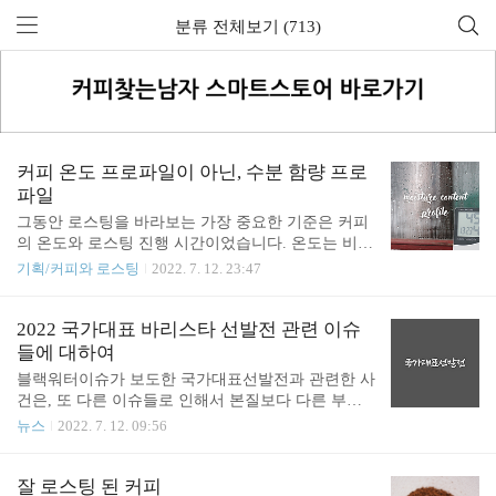
분류 전체보기 (713)
커피 온도 프로파일이 아닌, 수분 함량 프로
파일
그동안 로스팅을 바라보는 가장 중요한 기준은 커피
의 온도와 로스팅 진행 시간이었습니다. 온도는 비교
적 쉽게 연속 측정이 되기 때문에 로스팅 프로파일을
기획/커피와 로스팅
2022. 7. 12. 23:47
구성하는 핵심 정보로 사용됩니다. 로스팅에서 온도
와 시간의 중요성에 대해 이견이 있는 것은 아니지
만, 로스팅 중에 커피의 수분 함량 변화와 여기에 영
2022 국가대표 바리스타 선발전 관련 이슈
향을 미치는 요소가 간과되어왔다고 생각합니다. 로
들에 대하여
스팅 과정에서 커피의 온도가 올라가면서 커피의 수
블랙워터이슈가 보도한 국가대표선발전과 관련한 사
분 함량이 낮아지는 것은 맞습니다. 하지만 주변 환
건은, 또 다른 이슈들로 인해서 본질보다 다른 부분
경과 로스팅 머신의 설정에 따라 같은 온도 프로파일
에 시선이 더 모인 듯 합니다. KNBC 사건의 핵심은
뉴스
2022. 7. 12. 09:56
로 로스팅한다고 할지라도 그 결과가 같지는 않습니
‘번역상 누락된 규정에 의해서 한 선수가 실격되었
다. 물론 커피가 가진 수분 함량을 어떤 단계에서 어
다.’는 것 같습니다. ✔︎대회 주최 측(SCA 코리아챕터)
느 정도로 낮출지 완벽하게 조절할 수는 없습니다.
입장 : 국제 규정 번역 시에 일부가 누락되었다. 하지
잘 로스팅 된 커피
하지만 로스팅 머신의 에어플로우에 영향을 주는 변