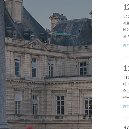
1
12
계로
베이
고 
체계
커피
er
신..
1
11
베이
스는
전문
다.
커피
있는
지게