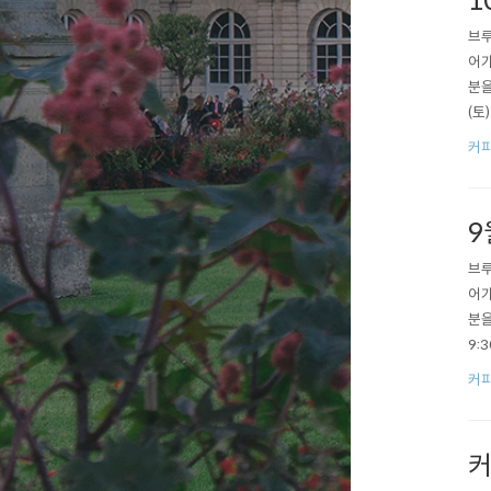
1
브루
어가
분을
(토
로아
커피
좌 
9
브루
어가
분을
9:
*'
커피
(예
커