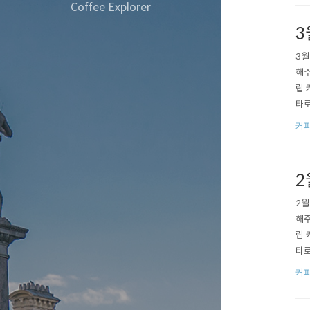
영..
Coffee Explorer
3
3월
해주
립 
타로
자세
커피
입니
한..
2
2월
해주
립 
타로
자세
커피
입니
한..