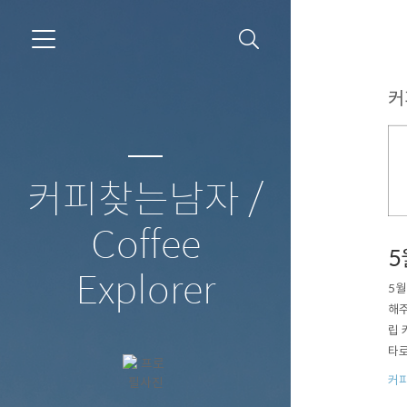
커
커피찾는남자 /
Coffee
5
Explorer
5월
해주
립 
타로
용 
커피
과정