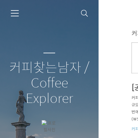
커
커피찾는남자 /
Coffee
[
Explorer
커피
규모
번에
(￦
커피