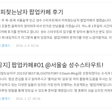
피찾는남자 팝업카페 후기
 주 목-토에 서울숲역 인근 성수 스타우트에서 커피찾는남자 팝업카페가 열렸습니다.
 조용한 골목까지 찾아와주셔서 반가운 만남들을 가졌습니다. 어느새 1주일의 시간이
카페 후기를 전하려고 합니다. 성수 스타우트의 입구를 못 찾아서 돌아가신 분도 있다
 제 네임카드가 자그맣게 붙어 있었어요. 팝업카페의 분위기를 이런 느낌이랄까요. 이
는 분이 많다고 공지를 올렸더니, 토요일은 12시에 잠깐 바쁘다가 오후 내내 여유가 
 클래스
2016. 2. 4. 02:14
모습도 살짝 공개...^^ 브루잉을 위한 드리퍼와 서버는 하리오, 주전자는 이름모를 국
 측정하기 위해 ACAI..
공지] 팝업카페#01 @서울숲 성수스타우트!
찾는남자가 2015년 BEST BLOG(TISTORY X Daum Blog)로 선정되었다는 소식
니다. 항상 관심을 갖고 읽어주시고 '좋아요'와 '공유'로 저의 활동에 도움을 주시는 모
구상하고 있는 다양한 일들이 있지만 가장 먼저 진행하는 프로젝트는 '팝업카페'입니다
브루잉 방법을 통해 맛보실 수 있도록 준비할 예정입니다. 몇 종류의 싱글 오리진 커피
 통해 취향을 맞춰드리기 위해 노력할 것이구요. 커피는 기본적으로 적절히 산미가 
 클래스
2016. 1. 27. 00:36
러운 농도로 제공된답니다. 그동안 제 이야기를 읽어오신 분이라면 시간을 내서 한번
긴..