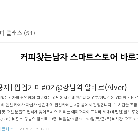
피 클래스 (51)
공지] 팝업카페#02 @강남역 알베르(Alver)
찾는남자의 팝업카페, 이번에는 강남에서 준비했습니다. CGV언덕길에 위치한 알베르(A
의 단일 카페가 아닌가 싶은데요. 팝업카페는 3층 룸에서 진행합니다. ^^ 시간을 조
 못 오신 분들도 편하게 찾아주세요. 커피는 에티오피아 드리마 제데(레벨업)를 브루
5,000) ▶장소: 강남역 알베르 "3층"▶월일: 2월 18~20일(목/금/토)▶시간: 오후 3
 클래스
2016. 2. 15. 12:11