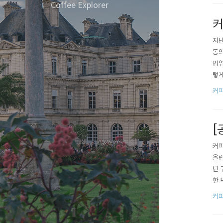
Coffee Explorer
커
지난
동의
팝업
렇게
오시
커피
제 
게를
[
커피
올립
년 
한 
드를
커피
부드
요. 