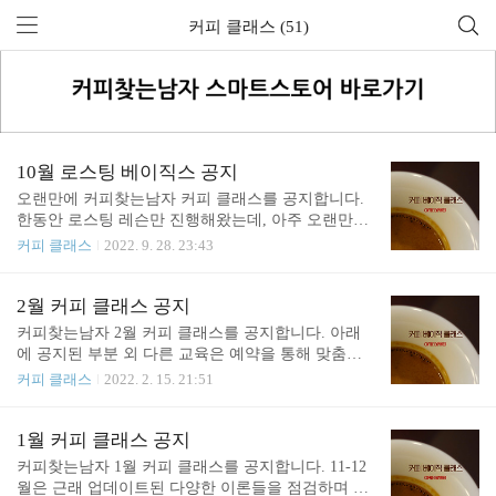
커피 클래스 (51)
10월 로스팅 베이직스 공지
오랜만에 커피찾는남자 커피 클래스를 공지합니다.
한동안 로스팅 레슨만 진행해왔는데, 아주 오랜만에
로스팅 베이직스 수업을 합니다. 그외 다른 교육은
커피 클래스
2022. 9. 28. 23:43
예약을 통해 맞춤식으로 진행하고 있으니, 하단의 연
락처를 통해서 문의해주시면 됩니다. 감사합니다. 로
스팅 베이직스 (Roasting Basics) 체계적으로 로스팅을
2월 커피 클래스 공지
시작하려는 분을 위한 이론 중심의 로스팅 클래스입
커피찾는남자 2월 커피 클래스를 공지합니다. 아래
니다. 로스팅에 대한 거의 대부분의 이론과 패턴을
에 공지된 부분 외 다른 교육은 예약을 통해 맞춤식
알아가며 로스팅의 핵심을 설명합니다. 로스팅에 대
으로 진행하고 있으니, 하단의 연락처를 통해서 문의
커피 클래스
2022. 2. 15. 21:51
해 그동안 궁금했던 많은 부분을 질의응답식으로 풀
해주시면 됩니다. 감사합니다. 1. 브루잉 베이직스 (B
어갑니다. 더보기 - 로스팅과 에너지, 에너지 전달의
rewing Basics) 브루잉 베이직스 클래스는 핸드드립
변수들 - 온도계의 한계와 생두의 실제 온도 변화 -
및 커피 추출에 대한 이론을 이해하는 시간입니다.
1월 커피 클래스 공지
로스팅 과정에서의 손실 - 흡열 반응과 발열 반응(마
커피를 이론적/체계적으로 배우기 원하시는 분을 위
커피찾는남자 1월 커피 클래스를 공지합니다. 11-12
이야르/스트레커분해/캐러맬라이징) - 유리 ..
한 자리입니다. 완전히 초보에게 맞춰 있는 수업이
월은 근래 업데이트된 다양한 이론들을 점검하며 교