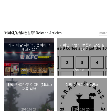
'커피와/창업&컨설팅' Related Articles
more
커피 배달 서비스, 준비하고
커피숍 스탬프 쿠폰에 담긴 심
계신가요?
리학
2019.12.13
2017.03.15
네팔, 카트만두 미띠니(Mitini)
상암동 커피 아람빈스
교육 리뷰
2016.08.28
2016.08.25