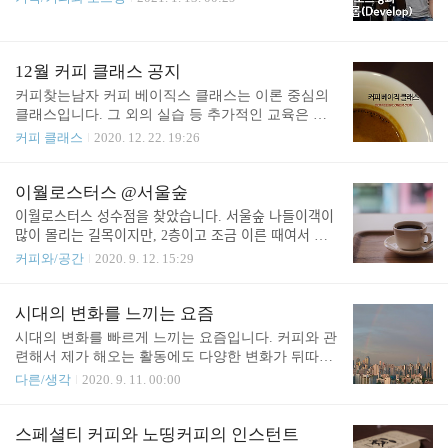
12월 커피 클래스 공지
커피찾는남자 커피 베이직스 클래스는 이론 중심의
클래스입니다. 그 외의 실습 등 추가적인 교육은 예
약을 통해 맞춤식으로 진행하고 있습니다. 강의는 zo
커피 클래스
2020. 12. 22. 19:26
om 서비스를 통해서 온라인으로도 중계되니 해외나
지방에 계신 분들은 참고해주시면 좋겠습니다. 1. 브
루잉 베이직스 (Brewing Basics) 브루잉 베이직스 클
이월로스터스 @서울숲
래스는 핸드드립 및 커피 추출에 대한 이론을 이해하
이월로스터스 성수점을 찾았습니다. 서울숲 나들이객이
는 시간입니다. 커피를 이론적/체계적으로 배우기 원
많이 몰리는 길목이지만, 2층이고 조금 이른 때여서 손
하시는 분을 위한 자리입니다. 완전히 초보에게 맞춰
님이 거의 없는 시간이었습니다. 주문한 커피는 에티오
커피와/공간
2020. 9. 12. 15:29
있는 수업이 아니라, 현업에 종사하는 경력있는 바리
피아 시다모 벤사 아세파 허니. 에티오피아에서는 비교
스타에 맞춰져 있다고 보시면 됩니다. 강의 내용 더
적 생소한 허니 프로세스로 가공되었는데, 전체적으로
보기 - 커피 브루잉/추출의 기본 역학(용해, 확산, 가
흠잡을데 없는 훌륭한 한 잔이었습니다. 서울숲 나들이
시대의 변화를 느끼는 요즘
수분해) - 추출과 에너지 - TDS란 무엇인가? 어떻게
길에 찾아보시길.
시대의 변화를 빠르게 느끼는 요즘입니다. 커피와 관
측정하는가? - SCAA 브루잉 ..
련해서 제가 해오는 활동에도 다양한 변화가 뒤따릅
니다. 정보를 습득하는 플랫폼이 유튜브로 변화하면
다른/생각
2020. 9. 11. 00:00
서 어떤 면에서는 원하는 정보에 대한 습득에 유리해
진 부분은 있는 것 같습니다. 물론 저는 오프라인/대
면 교육에서의 장점은 여전하다고 생각합니다. 다만
스페셜티 커피와 노띵커피의 인스턴트