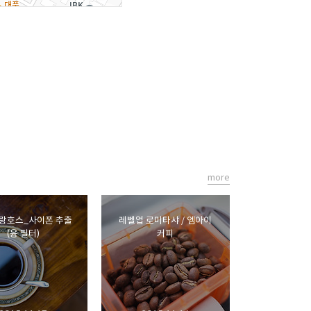
more
랑호스_사이폰 추출
레벨업 로미타샤 / 엠아이
(융 필터)
커피