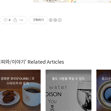
4
구독하기
커피와/이야기' Related Articles
광화문 포비(FOURB) / 코
물도 사람을 죽일 수 있다
로스나
스타리카 라 로카