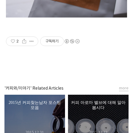
2
구독하기
'커피와/이야기' Related Articles
more
2015년 커피찾는남자 포스팅
커피 아로마 밸브에 대해 알아
모음
봅시다
2015.12.31
2015.12.22