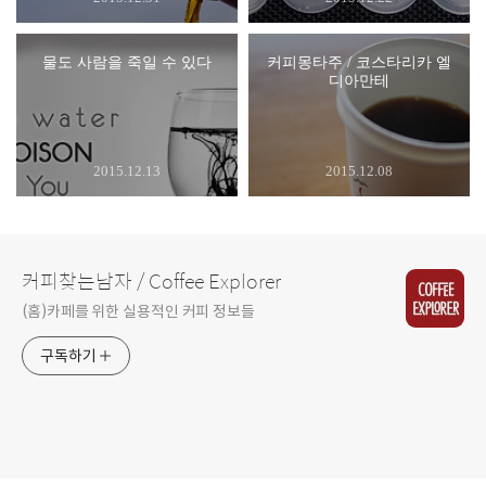
물도 사람을 죽일 수 있다
커피몽타주 / 코스타리카 엘
디아만테
2015.12.13
2015.12.08
커피찾는남자 / Coffee Explorer
(홈)카페를 위한 실용적인 커피 정보들
구독하기