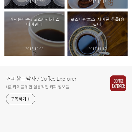
2015.12.22
2015.12.18
커피몽타주 / 코스타리카 엘
로스나랑호스_사이폰 추출(융
디아만테
필터)
2015.12.08
2015.11.17
커피찾는남자 / Coffee Explorer
(홈)카페를 위한 실용적인 커피 정보들
구독하기