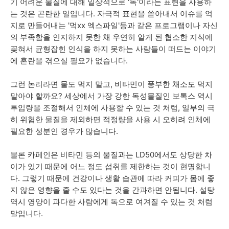
기 어려운 물질에 대해 일상적으로 '독'이라는 표현을 사용하
는 것은 곤란한 일입니다.
자극적 표현을 쏟아내서 이슈를 억
지로 만들어내는
'먹
xx 엑스파일'등과 같은 프로그램이나
자신
의 부족함을 인지하지 못한 채
우연히 알게 된 협소한 지식에
꽂혀서 균형잡힌 인식을 하지 못하는 사람들이 떠드는 이야기
에 혼란을 겪으실 필요가 없습니다.
그런 논리라면 물도 먹지 말고, 비타민이 풍부한 채소도 먹지
말아야 할까요?
세상에서 가장 강한 독성물질인 보톡스 역시
투입량을 조절해서 인체에 사용할 수 있는 것 처럼, 일부의 극
히 위험한 물질을 제외하면 적정량을 사용 시 오히려 인체에
필요한 성분인 경우가 많습니다.
물론 카페인은 비타민 등의 물질과는 LD50에서도 상당한 차
이가 있기 때문에 어느 정도 섭취를 제한하는 것이 현명합니
다.
그렇기 때문에 건강이나 생활 습관에 따라 커피가 몸에 좋
지 않은 영향을 줄 수도 있다는 것을 간과하면 안됩니다. 설탕
역시 영양이 과다한 사람에게 독으로 여겨질 수 있는 것 처럼
말입니다.