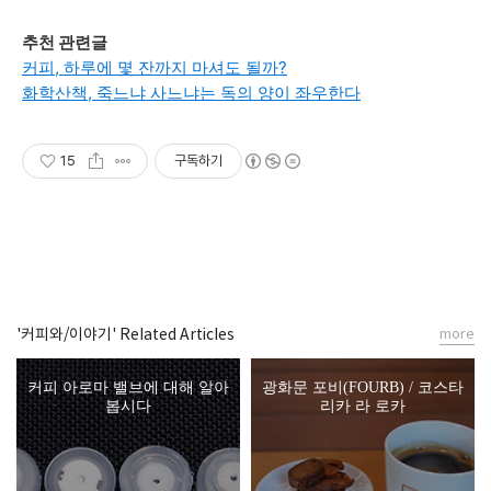
추천 관련글
커피, 하루에 몇 잔까지 마셔도 될까?
화학산책, 죽느냐 사느냐는 독의 양이 좌우한다
15
구독하기
'커피와/이야기' Related Articles
more
커피 아로마 밸브에 대해 알아
광화문 포비(FOURB) / 코스타
봅시다
리카 라 로카