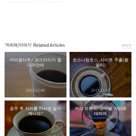
'커피와/이야기' Related Articles
more
커피몽타주 / 코스타리카 엘
로스나랑호스_사이폰 추출(융
디아만테
필터)
2015.12.08
2015.11.17
음주 후 커피를 마시면 술이
커피 트랜드, 고수율 커피에
깨나요?
대하여