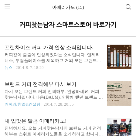
아메리카노 (15)
프랜차이즈 커피 가격 인상 소식입니다.
커피값이 줄줄이 인상되었다는 소식입니다. 엔제리
너스, 투썸플레이스를 제외하고 거의 모든 브랜드가
최근 가격을 인상했습니다. 특히 폴 바셋의 아메리카
뉴스
2014. 9. 7. 18:29
노(룽고)는, 4,100원에 아메리카노를 판매 중인 스타
벅스(톨사이즈)나 할리스, 카페베네(레귤러사이즈)
와는 거의 1,000원에 가까운 차이를 보이고 있습니
브랜드 커피 전격해부 다시 보기
다. 특히, 아메리카노를 제외한 메뉴의 주요한 프랜
다시 보는 브랜드 커피 전격해부. 안녕하세요. 커피
차이즈의 가격은 이제 4,000원대를 지나 5,000원대로
찾는남자입니다.다음(DAUM)과 함께 했던 브랜드 커
진입하는 것 같습니다. 관련 기사 : http://news.mtn.co.
피 전격해부 시리즈는 작성하면서 힘들었지만 참 재
커피와/창업&컨설팅
2014. 7. 28. 20:55
kr/newscenter/news_viewer.mtn?gidx=201409041517219
미도 있었습니다. 당시에는 특정 브랜드로 부터 돈을
4317
먹었다느니 일부 악플을 경험하기도 했지만, 지금 다
시 돌아봐도 양심에는 부끄러움 없이 작성을 했다고
내 입맛은 달콤 아메리카노!
생각합니다. 다만 어떤 브랜드의 경우 무조건 나쁜
안녕하세요. 오늘 커피찾는남자의 브랜드 커피 전격
단어만을 나열할 수 없어서, 해당 커피가 가지고 있
해부는 스위트 아메리카노들을 소개하려고 합니다.