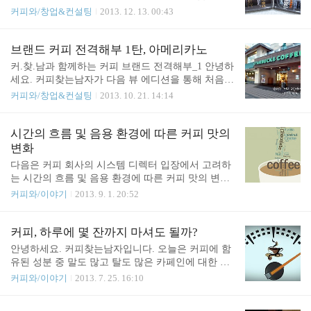
는 최소한의 장점을 칭찬했던 경우는 있습니다. 커피
한번 스위트 아메리카노를 맛보도록 할까요? 편의점
커피와/창업&컨설팅
2013. 12. 13. 00:43
회사들은 연간 수 차례 생두의 물량 공급에 따른 변
을 두리번 거리는 30대 중반 직장인 남성 A씨, 식사
화를 겪게 되고, 회사의 전략에 의해 블랜딩 및 로스
후에는 늘 그렇듯 편의점에 잠시 들른다. 함께 일하
팅 포인트에 변화를 주기도 합니다. 따라서 과거의
는 직원 중에는 열성적으로 커피를 좋아해서 매일 같
브랜드 커피 전격해부 1탄, 아메리카노
자료를 가지고 현재의 커피를 얘기하는 것은 적절하
이 인근 커피전문점에서 커피를 마시는 이들도 있지
커.찾.남과 함께하는 커피 브랜드 전격해부_1 안녕하
지 않을 수 있습니다. 참고 삼아 보시면 좋을 것 같습
만 A씨에게 커피 한 잔을 위해 4,000원을 투자하는
세요. 커피찾는남자가 다음 뷰 에디션을 통해 처음으
니다..
건 솔직히 조금 돈이 아까운 일이다. 편의점에서 두
로 인사 드립니다. 얼마 전 가구당 커피당 커피 관련
커피와/창업&컨설팅
2013. 10. 21. 14:14
리번 거리며 간단한 디저트 거리를 찾던 중 커피 코
지출액이 처음으로 감소했다는 뉴스 보도가 있었지
너에 눈이 멈춘다. 스윽- 한번 돌아보던 A씨, 무엇을
만, 최근 5년간 한국의 커피전문점은 약 5배로 증가
고를까... 캬라멜 마끼아또에 제일 먼저 눈이 갔다. 그
해서 현재는 약 15,000개가 있다고 합니다. 그럼에도
시간의 흐름 및 음용 환경에 따른 커피 맛의
러나 요즘 체중 관리가 조금 필요하다며 다른 건 없
불구하고 최근에는 더욱 다양한 브랜드가 한국 커피
변화
을까 살펴본다. 아메리카노...는 내 입에 쓰기..
시장에 진출하고 있는 것 같은데요. 커피 브랜드의
다음은 커피 회사의 시스템 디렉터 입장에서 고려하
홍수 속에서 정작 브랜드 별로 커피에 어떤 차이가
는 시간의 흐름 및 음용 환경에 따른 커피 맛의 변화
있는지 잘 모르겠다는 이야기를 자주 듣곤 합니다.
에 대한 내용입니다. * Flavor(플레이버)란?커피의 맛
커피와/이야기
2013. 9. 1. 20:52
커피찾는남자는 스타벅스, 커피빈, 엔젤리너스, 탐앤
과 향을 평가하는 상황에서 플레이버는 단순한 '향'이
탐스, 카페베네, 이디야 등의 6개 브랜드를 전격 해부
나 '맛'이라기 보다는 음용 시에 후각과 미각의 동시
해서 여러분께 보여 드리려고 합니다. 물론 커피에
작용으로 느끼는 감각(맛과 향)을 말합니다. 후각의
커피, 하루에 몇 잔까지 마셔도 될까?
대한 평가는 다분히 주관적일 수 밖에 없다는 것..
경우 미각과 관계없이 독립적으로 작용해서 향만을
안녕하세요. 커피찾는남자입니다. 오늘은 커피에 함
느낄 수 있지만 미각의 경우 후각과 떼어놓고 생각할
유된 성분 중 말도 많고 탈도 많은 카페인에 대한 이
수 없습니다. 미각은 오로지 단맛, 쓴맛, 신맛, 짠맛,
야기를 해보려고 합니다. 차나 각종 탄산음료, 쵸콜
커피와/이야기
2013. 7. 25. 16:10
감칠맛만을 말하는데, 우리가 느끼는 다양한 음식의
릿 등에도 카페인이 함유되어 있지만 커피보다는 그
맛들은 결국 후각과 밀접하다고 말할 수 있을 것입니
양이 훨씬 적습니다. 통상적으로 우리가 섭취하는 카
다. 따라서 '맛'이라는 개념은 혀가 느끼는 미각 뿐 아