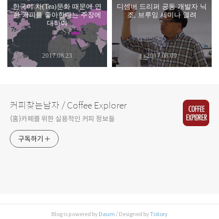
한국이 차(Tea)문화 때문에 연
디셈버 드리퍼 공동 개발자 닉
한 커피를 좋아한다는 주장에
조, 브루잉 세미나 열려
대하여
2017.08.23
2017.08.09
커피찾는남자 / Coffee Explorer
(홈)카페를 위한 실용적인 커피 정보들
구독하기
Blog is powered by
Daum
/ Designed by
Tistory