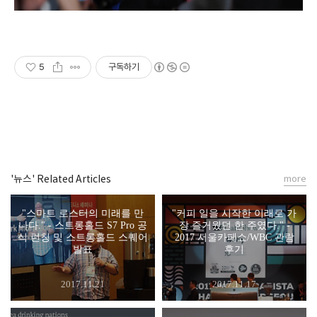
5
구독하기
'뉴스' Related Articles
more
"스마트 로스터의 미래를 만
"커피 일을 시작한 이래로 가
나다." - 스트롱홀드 S7 Pro 공
장 즐거웠던 한 주였다." -
식 런칭 및 스트롱홀드 스퀘어
2017 서울카페쇼/WBC 관람
발표
후기
2017.11.21
2017.11.17