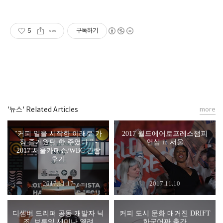
5
구독하기
'뉴스' Related Articles
more
"커피 일을 시작한 이래로 가
2017 월드에어로프레스챔피
장 즐거웠던 한 주였다." -
언십 in 서울
2017 서울카페쇼/WBC 관람
후기
2017.11.17
2017.11.10
디셈버 드리퍼 공동 개발자 닉
커피 도시 문화 매거진 DRIFT
조, 브루잉 세미나 열려
한국어판 출간