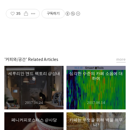
35
구독하기
'커피와/공간' Related Articles
more
세루리안 앤드 팩토리 @성내
심각한 수준의 카페 소음에 대
동
하여
2017.06.24
2017.06.14
페니커피로스터스 @사당
카페는 무엇을 위해 벽을 허무
나?