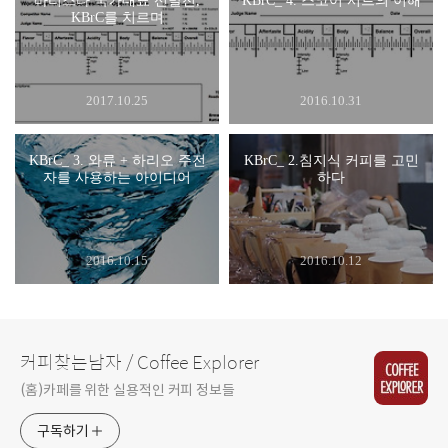
바리스타 국가대표 선발전,
KBrC_ 4. 스코어 시트의 이해
KBrC를 치르며
2017.10.25
2016.10.31
KBrC_ 3. 와류 + 하리오 주전
KBrC_ 2.침지식 커피를 고민
자를 사용하는 아이디어
하다
2016.10.15
2016.10.12
커피찾는남자 / Coffee Explorer
(홈)카페를 위한 실용적인 커피 정보들
구독하기