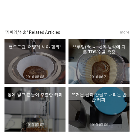
'커피와/추출' Related Articles
more
핸드드립, 어떻게 해야 할까?
브루잉(Brewing)의 방식에 따
른 TDS/수율 측정
2016.08.08
2016.06.21
통에 넣고 흔들어 추출한 커피
뜨거운 물과 찬물로 내리는 반
반 커피-
2015.05.07
2015.05.06