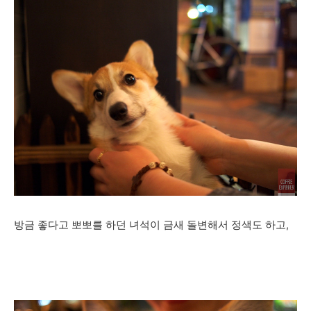
방금 좋다고 뽀뽀를 하던 녀석이 금새 돌변해서 정색도 하고,