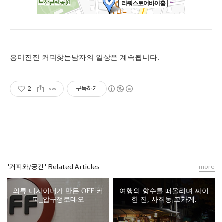
흥미진진 커피찾는남자의 일상은 계속됩니다.
2
구독하기
'커피와/공간' Related Articles
more
의류 디자이너가 만든 OFF 커
여행의 향수를 떠올리며 짜이
피_압구정로데오
한 잔, 사직동 그가게.