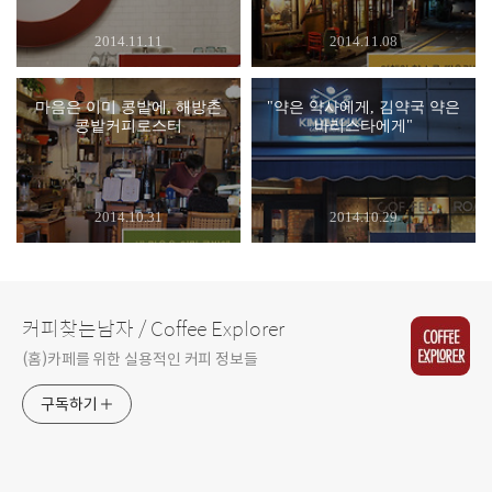
2014.11.11
2014.11.08
마음은 이미 콩밭에, 해방촌
"약은 약사에게, 김약국 약은
콩밭커피로스터
바리스타에게"
2014.10.31
2014.10.29
커피찾는남자 / Coffee Explorer
(홈)카페를 위한 실용적인 커피 정보들
구독하기