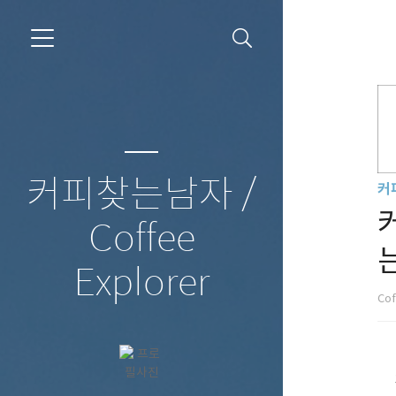
커피찾는남자 /
커
Coffee
는
Explorer
Cof