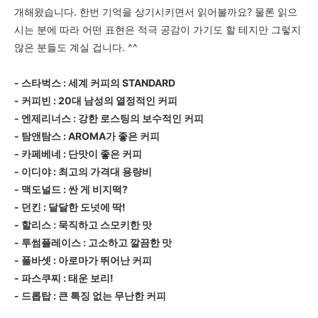
개해왔습니다. 한번 기억을 상기시키면서 읽어볼까요? 물론 읽으
시는 분에 따라 어떤 표현은 적극 공감이 가기도 할 테지만 그렇지
않은 분들도 계실 겁니다. ^^
- 스타벅스 : 세계 커피의 STANDARD
-
커피빈 : 20대 남성의 열정적인 커피
-
엔제리너스 : 강한 로스팅의 보수적인 커피
-
탐앤탐스 : AROMA가 좋은 커피
-
카페베네 : 단맛이 좋은 커피
-
이디야 : 최고의 가격대 용량비
-
맥도널드 : 싼 게 비지떡?
-
던킨 : 달달한 도넛에 딱!
-
할리스 : 묵직하고 스모키한 맛
-
투썸플레이스 : 고소하고 깔끔한 맛
-
폴바셋 : 아로마가 뛰어난 커피
-
파스쿠찌 : 태운 보리!
-
드롭탑 : 큰 특징 없는 무난한 커피