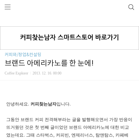
커피와/창업&컨설팅
브랜드 아메리카노를 한 눈에!
Coffee Explorer
2013. 12. 16. 00:00
안녕하세요.
커피
찾는
남자
입니다.
그동안 브랜드 커피 전격해부라는 글을 발행해오면서 가장 반응이
뜨거웠던 것은 첫 번째 글이었던 브랜드 아메리카노에 대한 비교
였는데요. 그때
스타벅스, 커피빈, 엔제리너스, 탐앤탐스, 카페베