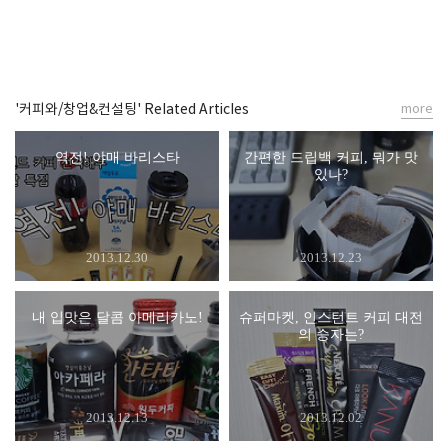
'커피와/창업&컨설팅' Related Articles
more
역전! 야매 바리스타
간편한 드립백 커피, 뭐가 맛
있나?
2013.12.30
2013.12.23
내 입맛은 달콤 아메리카노!
슈퍼마켓, 인스턴트 커피 대전
의 승자는?
2013.12.13
2013.12.02