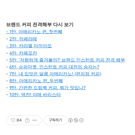
브랜드 커피 전격해부 다시 보기
-
1탄, 아메리카노 편_첫번째
-
2탄, 까페라떼
-
3탄, 캬라멜 마끼아또
-
4탄, 카페모카
-
5탄, ’저렴하게 즐겨볼까?' 브랜드 인스턴트 커피 전격 해부
-
6탄, 슈퍼마켓, 인스턴트 커피 대전의 승자는?
-
7탄, 내 입맛은 달콤 아메리카노! (편의점 커피)
-
8탄, 아메리카노 편_두번째
-
9탄, 간편한 드립백 커피, 뭐가 맛있나?
-
10탄, 역전! 야매 바리스타
84
구독하기