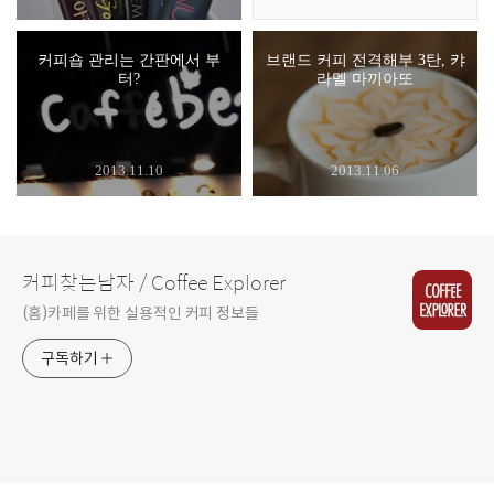
커피숍 관리는 간판에서 부
브랜드 커피 전격해부 3탄, 캬
터?
라멜 마끼아또
2013.11.10
2013.11.06
커피찾는남자 / Coffee Explorer
(홈)카페를 위한 실용적인 커피 정보들
구독하기