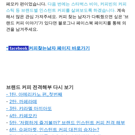
페모카 편이었습니다.
다음 번에는 스타벅스 비아, 커피빈의 커피
스틱 등 브랜드별 인스턴트 커피를 살펴보도록 하겠습니다.
계속
해서 많은 관심 가져주세요. 커피 찾는 남자가 다뤄줬으면 싶은 '브
랜드 커피 이야기'가 있다면 블로그나 페이스북 페이지를 통해 의
견을 남겨주세요.
*
 f
acebook 
커피찾는남자 페이지 바로가기
브랜드 커피 전격해부 다시 보기
-
1탄, 아메리카노 편_첫번째
-
2탄, 까페라떼
-
3탄, 캬라멜 마끼아또
-
4탄, 카페모카
-
5탄, ’저렴하게 즐겨볼까?' 브랜드 인스턴트 커피 전격 해부
-
6탄, 슈퍼마켓, 인스턴트 커피 대전의 승자는?