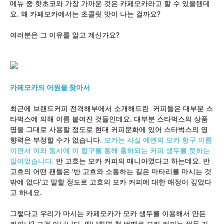
메뉴 중 핫초코와 가장 가까운 것은 카페모카라고 할 수 있을텐데
요. 왜 카페모카에서는 초콜릿 맛이 나는 걸까요?
여러분은 그 이유를 알고 계신가요?
카페모카의 어원을 찾아서
최근에 브랜드커피 전격해부에서 소개해드린 커피들은 대부분 스
타벅스에 의해 이름 붙여진 것들인데요. 대부분 스타벅스의 상품
명을 그대로 사용할 정도로 현대 커피문화에 있어 스타벅스의 영
향력은 부정할 수가 없습니다.
모카는 사실 예멘의 모카 항구 이름
이면서 이와 동시에 이 항구를 통해 출하되는 커피 생두를 뜻하는
말이었습니다.
반 고흐는 모카 커피의 매니아였다고 하는데요. 반
고흐의 어떤 팬들은 '반 고흐와 소통하는 길은 마타리를 마시는 것
밖에 없다'고 말할 정도로 고흐의 모카 커피에 대한 애정이 깊었다
고 하네요.
그렇다고 우리가 마시는 카페모카가 모카 생두를 이용해서 만든
커피냐? 그건 아닙니다. 왜냐하면 첫 번째로 모카 커피는 생두 가