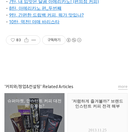
-
7탄, 내 입맛은 달콤 아메리카노! (편의점 커피)
-
8탄, 아메리카노 편_두번째
-
9탄, 간편한 드립백 커피, 뭐가 맛있나?
-
10탄, 역전! 야매 바리스타
83
구독하기
'커피와/창업&컨설팅' Related Articles
more
슈퍼마켓, 인스턴트 커피 대전
'저렴하게 즐겨볼까?' 브랜드
의 승자는?
인스턴트 커피 전격 해부
2013.11.25
2013.12.02