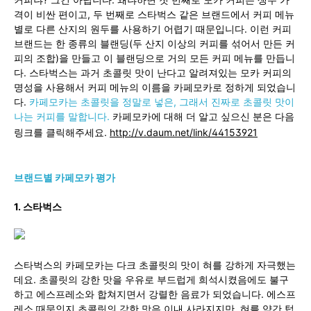
격이 비싼 편이고, 두 번째로 스타벅스 같은 브랜드에서 커피 메뉴
별로 다른 산지의 원두를 사용하기 어렵기 때문입니다. 이런 커피
브랜드는 한 종류의 블랜딩(두 산지 이상의 커피를 섞어서 만든 커
피의 조합)을 만들고 이 블랜딩으로 거의 모든 커피 메뉴를 만듭니
다. 스타벅스는 과거 초콜릿 맛이 난다고 알려져있는 모카 커피의
명성을 사용해서 커피 메뉴의 이름을 카페모카로 정하게 되었습니
다.
카페모카는 초콜릿을 정말로 넣은, 그래서 진짜로 초콜릿 맛이
나는 커피를 말합니다.
카페모카에 대해 더 알고 싶으신 분은 다음
링크를 클릭해주세요.
http://v.daum.net/link/44153921
브랜드별 카페모카 평가
1. 스타벅스
스타벅스의 카페모카는 다크 초콜릿의 맛이 혀를 강하게 자극했는
데요. 초콜릿의 강한 맛을 우유로 부드럽게 희석시켰음에도 불구
하고 에스프레소와 합쳐지면서 강렬한 음료가 되었습니다. 에스프
레소 때문인지 초콜릿의 강한 맛은 이내 사라지지만, 혀를 약간 텁