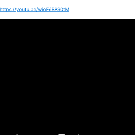
https://youtu.be/wioF6B9S0tM