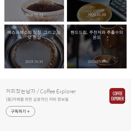
2020.01.23
2020.01.09
에스프레소의 도징, 그리고 도
핸드드립, 주전자와 추출수의
넛 현상
온도
2019.10.31
2019.05.27
커피찾는남자 / Coffee Explorer
(홈)카페를 위한 실용적인 커피 정보들
구독하기