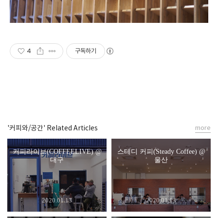
4
구독하기
'커피와/공간' Related Articles
more
커피라이브(COFFEELIVE) @
스테디 커피(Steady Coffee) @
대구
울산
2020.01.13
2020.01.13