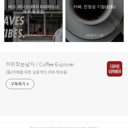
베드 라디오(BED RADIO) @
카페, 진정성 기점(起點)
제주 동문점
2019.04.23
2018.11.30
커피찾는남자 / Coffee Explorer
(홈)카페를 위한 실용적인 커피 정보들
구독하기
Blog is powered by
Daum
/ Designed by
Tistory