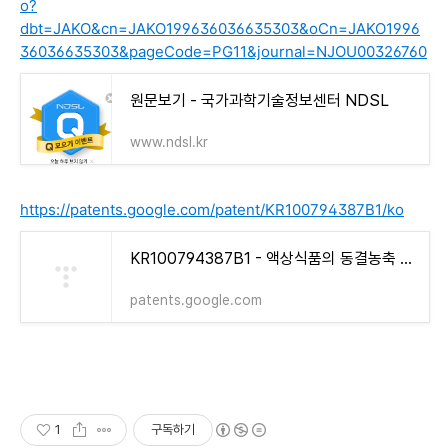
o?
dbt=JAKO&cn=JAKO199636036635303&oCn=JAKO1996
36036635303&pageCode=PG11&journal=NJOU00326760
원문보기 - 국가과학기술정보센터 NDSL
www.ndsl.kr
https://patents.google.com/patent/KR100794387B1/ko
KR100794387B1 - 액상식품의 동결농축 방법 - Google Patents
patents.google.com
1
구독하기