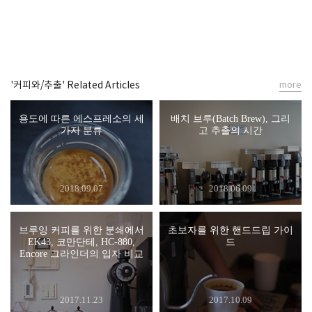
'커피와/추출' Related Articles
more
용도에 따른 에스프레소의 세
배치 브루(Batch Brew), 그리
가지 분류
고 추출의 시간
2018.09.07
2018.06.09
브루잉 커피를 위한 분쇄에서
초보자를 위한 핸드드립 가이
EK43, 코만단테, HC-880,
드
Encore 그라인더의 입자 비교
2017.11.23
2017.10.09