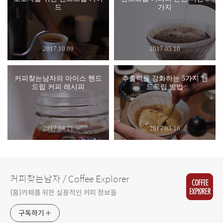
드
가지
2017.10.09
2017.05.10
커피찾는남자의 아이스 핸드
추출력을 강화하는 5가지 핸
드립 커피 레시피
드드립 방법
2017.04.21
2017.03.16
커피찾는남자 / Coffee Explorer
(홈)카페를 위한 실용적인 커피 정보들
구독하기