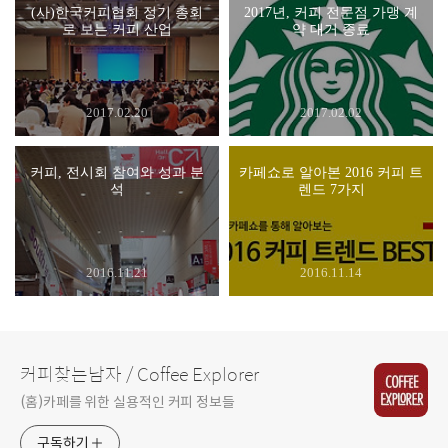
(사)한국커피협회 정기 총회
2017년, 커피 전문점 가맹 계
로 보는 커피 산업
약 대거 종료
2017.02.20
2017.02.02
커피, 전시회 참여와 성과 분
카페쇼로 알아본 2016 커피 트
석
렌드 7가지
2016.11.21
2016.11.14
커피찾는남자 / Coffee Explorer
(홈)카페를 위한 실용적인 커피 정보들
구독하기