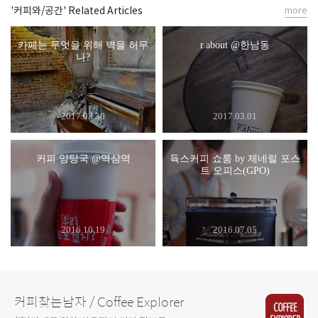
'커피와/공간' Related Articles
more
카페는 무엇을 위해 벽을 허무
r.about @한남동
나?
2017.03.30
2017.03.01
커피 양탕국 @역삼역
듁스커피 쇼룸 by 제네럴 포스
트 오피스(GPO)
2016.10.19
2016.07.05
커피찾는남자 / Coffee Explorer