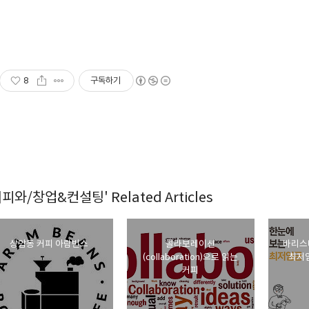
8
구독하기
커피와/창업&컨설팅' Related Articles
상암동 커피 아람빈스
콜라보레이션
바리스
(collaboration)으로 읽는
최저
커피