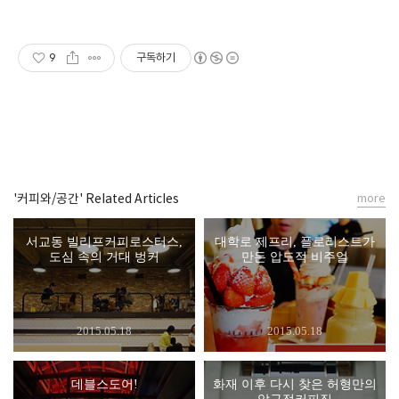
9
구독하기
'커피와/공간' Related Articles
more
서교동 빌리프커피로스터스,
대학로 제프리, 플로리스트가
도심 속의 거대 벙커
만든 압도적 비주얼
2015.05.18
2015.05.18
데블스도어!
화재 이후 다시 찾은 허형만의