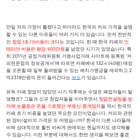
만일 저의 가정이 틀렸다고 하더라도 한국의 커피 가격을 설명
할 수 있는 다른 이유들이 여러 가지 더 있습니다.
먼저 전반적
인
창업 (초기)비용이 크다
는 것입니다. 한 때 한국 카페의
인
테리어 비용은 평당 400만원
을 넘었던 시기가 있었습니다. 특
2011년 공정거래위원회 가맹사업거래 사이트에 등록된 '커
히
피전문점의 정보공개서'에 따르면 카페
베네 132㎡(40평) 매장
을 오픈할 때 일부 돌려받을 수 있는 예치가맹금을 제외하고 2
억2318만원의 돈이 들어간다는
보도
가 있습니다.
유독 카페 창업이 많았던 시기 직후에는 수많은 폐업자들이 발
생했죠? 그들과 신규 창업자들을 이어주면서
창업컨설
팅을 빙
자해
눈물젖은 돈을 가로챘던
부동산 중개업자
들 역시 한국의
카페 초기 비용을 높였던 주요한 요인이었습니다. 커피와 관련
된 장비/설비의 가격은 또 어떴습니까? 한국이 다른 나라들에
비해 상대적으로 훨씬 비싸게 판매되는 현실까지도 생각해볼
수 있습니다. 이런 부분에 대해서도 한번 생각을 해보면 좋겠