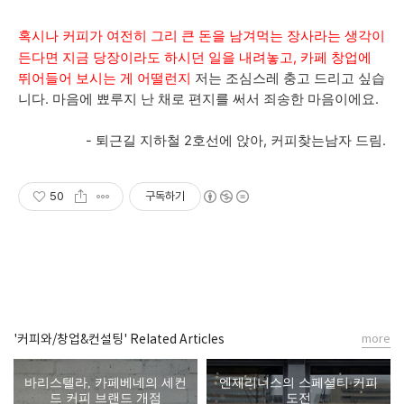
혹시나
커피가 여전히 그리 큰 돈을 남겨먹는 장사라는 생각이
든다면 지금 당장이라도 하시던 일을 내려놓고, 카페 창업에
뛰어들어 보시는 게 어떨런지
저는 조심스레 충고 드리고 싶습
니다. 마음에 뾰루지 난 채로 편지를 써서 죄송한 마음이에요.
- 퇴근길 지하철 2호선에 앉아, 커피찾는남자 드림.
50
구독하기
'커피와/창업&컨설팅' Related Articles
more
바리스텔라, 카페베네의 세컨
엔제리너스의 스페셜티 커피
드 커피 브랜드 개점
도전