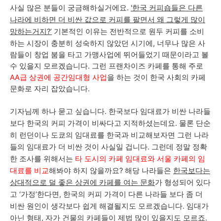
사실 많은 분들이 궁금해하실거에요.
'한국 커피숍들은 다른
나라에 비하면 더 비싼 값으로 커피를 팔면서 왜 그렇게 많이
망하는거지?’
기본적인 이유는 전반적으로 원두 커피를 소비
하는 시장이 충분히 성숙하지 않았던 시기에, 너무나 많은 사
람들이 창업 붐을 타고 가맹사업에 뛰어들었기 때문이라고 볼
수 있을지 모르겠습니다. 그런 프랜차이즈 카페를 통해 주로
AA급 상권에 공간임대형 사업
을 하는 것이 한국 사회의 카페
문화로 자리 잡았습니다.
기자님께 하나 묻고 싶습니다. 한국보다 임대료가 비싼 나라들
보다 한국의 커피 가격이 비싸다고 지적하셨는데요. 물론 단순
히 런던이나 도쿄의 임대료를 한국과 비교해보자면 그런 나라
들의 임대료가 더 비싼 것이 사실일 겁니다. 그런데 정말 정확
한 조사를 위해서는
타 도시의 카페 임대료와 서울 카페의 임
대료를 비교
해봐야 하지 않을까요? 해당 나라들은
한국보다는
상대적으로 덜 좋은 상권에 카페를 여는 문화
가 형성되어 있다
고 ‘가정’한다면, 한국의 커피 가격이 다른 나라들 보다 좀 더
비싼 원인이 생각보다 쉽게 해결될지도 모르겠습니다. 임대가
아닌 형태, 자가 건물의 카페들이 제법 많이 있을지도 모르죠.