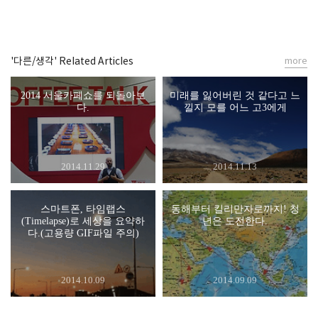
'다른/생각' Related Articles
more
2014 서울카페쇼를 되돌아보
미래를 잃어버린 것 같다고 느
다.
낄지 모를 어느 고3에게
2014.11.29
2014.11.13
스마트폰, 타임랩스
동해부터 킬리만자로까지! 청
(Timelapse)로 세상을 요약하
년은 도전한다.
다.(고용량 GIF파일 주의)
2014.10.09
2014.09.09