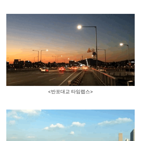
<반포대교 타임랩스>