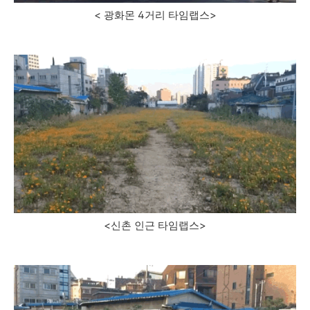
< 광화몬 4거리 타임랩스>
<신촌 인근 타임랩스>