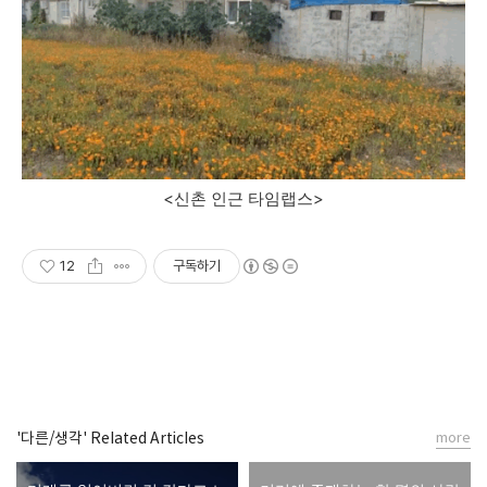
<신촌 인근 타임랩스>
12
구독하기
'다른/생각' Related Articles
more