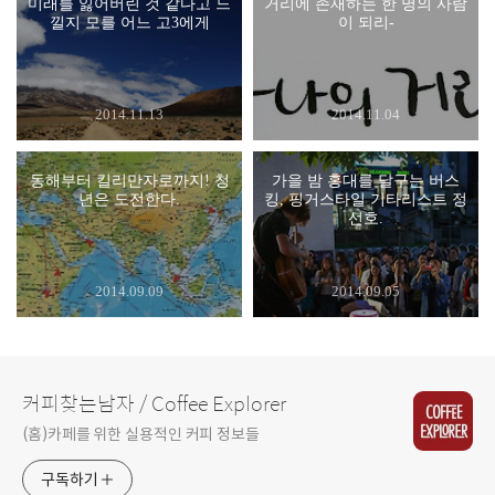
미래를 잃어버린 것 같다고 느
거리에 존재하는 한 명의 사람
낄지 모를 어느 고3에게
이 되리-
2014.11.13
2014.11.04
동해부터 킬리만자로까지! 청
가을 밤 홍대를 달구는 버스
년은 도전한다.
킹, 핑거스타일 기타리스트 정
선호.
2014.09.09
2014.09.05
커피찾는남자 / Coffee Explorer
(홈)카페를 위한 실용적인 커피 정보들
구독하기