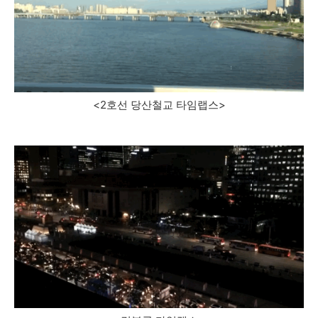
<2호선 당산철교 타임랩스>