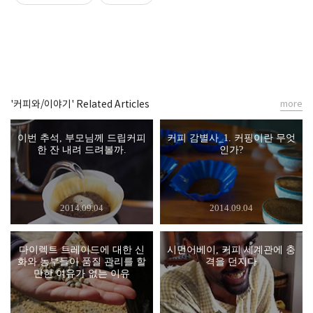
'커피와/이야기' Related Articles
more
이번 추석, 부모님께 드립커피
커피 감별사_1. 커핑이란 무엇
한 잔 내려 드려볼까.
인가?
2014.09.04
2014.09.04
다이렉트 트레이드에 대한 신
시먼어베이, 커피 세계관에 충
화와 농부들이 품질 관리를 할
격을 던지다
만한 여유가 없는 이유