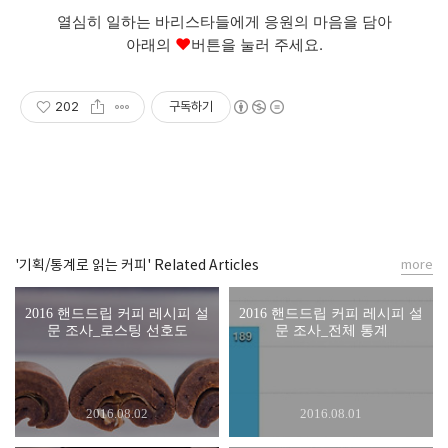
열심히 일하는 바리스타들에게 응원의 마음을 담아
♥
아래의
버튼
을 눌러 주세요.
202
구독하기
'기획/통계로 읽는 커피' Related Articles
more
2016 핸드드립 커피 레시피 설
2016 핸드드립 커피 레시피 설
문 조사_로스팅 선호도
문 조사_전체 통계
2016.08.02
2016.08.01