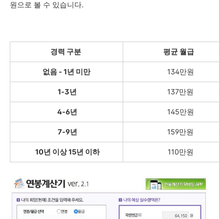
원으로 볼 수 있습니다.
경력 구분
평균 월급
없음 -
1년 미만
134만원
1-3년
137만원
4-6년
145만원
7-9년
159만원
10년 이상 15년 이하
110만원